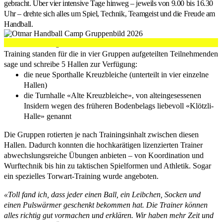
gebracht. Über vier intensive Tage hinweg – jeweils von 9.00 bis 16.30
Uhr – drehte sich alles um Spiel, Technik, Teamgeist und die Freude am
Handball.
Für ein betreuungsfreundliches und in hohem Masse individuelles
Training standen für die in vier Gruppen aufgeteilten Teilnehmenden
sage und schreibe 5 Hallen zur Verfügung:
die neue Sporthalle Kreuzbleiche (unterteilt in vier einzelne
Hallen)
die Turnhalle «Alte Kreuzbleiche», von alteingesessenen
Insidern wegen des früheren Bodenbelags liebevoll «Klötzli-
Halle» genannt
Die Gruppen rotierten je nach Trainingsinhalt zwischen diesen
Hallen. Dadurch konnten die hochkarätigen lizenzierten Trainer
abwechslungsreiche Übungen anbieten – von Koordination und
Wurftechnik bis hin zu taktischen Spielformen und Athletik. Sogar
ein spezielles Torwart-Training wurde angeboten.
«Toll fand ich, dass jeder einen Ball, ein Leibchen, Socken und
einen Pulswärmer geschenkt bekommen hat. Die Trainer können
alles richtig gut vormachen und erklären. Wir haben mehr Zeit und