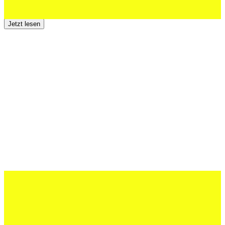
Der TSV St.Otmar trauert um Hans Wey
Jetzt lesen
12 Juli 2026
Erfolgreiche Auftritte im Sand und im
dritten Testspiel