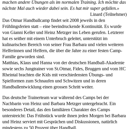
machen andere Übungen als im normalen Training. Ich möchte das
nächste Mal auch wieder dabei sein. Es hat mir super gefallen.»
Linard (Teilnehmer)
Das Otmar Handballcamp findet seit 2008 jeweils in den
Frühlingsferien statt – eine beeindruckende Kontinuität. Es wurde
von Gianni Keller und Heinz Metzger ins Leben gerufen. Letzterer
hat es seither mit einem Unterbruch geleitet, unterstützt im
kulinarischen Bereich von seiner Frau Barbara und vielen weiteren
Helferinnen und Helfern, die über die Jahre zu einer festen Camp-
Familie geworden sind.
Matthias, Klaus und Hanna von der deutschen Handball-Akademie
sowie sechs Jungtrainer von St.Otmar, Fides, Bruggen und vom HC
Rheintal brachten die Kids mit verschiedensten Übungs- und
Spielformen zum Schnaufen und Schwitzen und in deren
Handballentwicklung einen grossen Schritt weiter.
Das deutsche Trainerteam war während des Camps bei der
Nachbarin von Heinz und Barbara Metzger untergebracht. Ein
besonderes Detail, das den familiären Charakter des Camps
unterstreicht: Das Frühstück wurde ihnen jeden Morgen bei Barbara
und Heinz serviert mit Gesprächen und Diskussionen, natürlich
mindestens zu 50 Prozent über Handball.