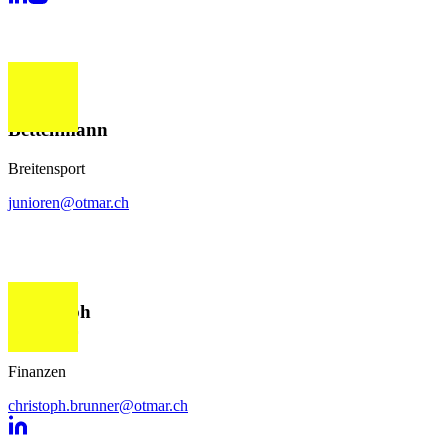
Samuel
Bettenmann
Breitensport
junioren@otmar.ch
Christoph
Brunner
Finanzen
christoph.brunner@otmar.ch