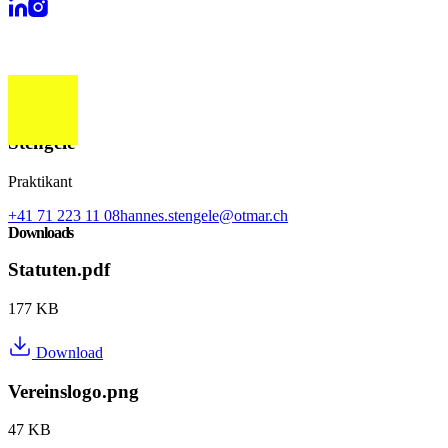
Hannes
Stengele
Praktikant
+41 71 223 11 08
hannes.stengele@otmar.ch
Downloads
Statuten.pdf
177 KB
Download
Vereinslogo.png
47 KB