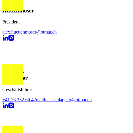
Alex
Hüttenmoser
Präsident
alex.huettenmoser@otmar.ch
Matthias
Schlageter
Geschäftsführer
+41 76 332 66 42
matthias.schlageter@otmar.ch