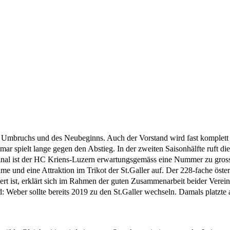
 Umbruchs und des Neubeginns. Auch der Vorstand wird fast komplett n
Otmar spielt lange gegen den Abstieg. In der zweiten Saisonhälfte ruft d
lfinal ist der HC Kriens-Luzern erwartungsgemäss eine Nummer zu gross
ame und eine Attraktion im Trikot der St.Galler auf. Der 228-fache öste
rt ist, erklärt sich im Rahmen der guten Zusammenarbeit beider Verein
d: Weber sollte bereits 2019 zu den St.Galler wechseln. Damals platzt