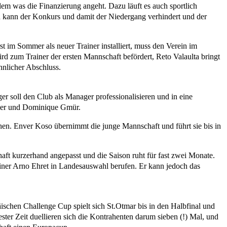
lem was die Finanzierung angeht. Dazu läuft es auch sportlich
en kann der Konkurs und damit der Niedergang verhindert und der
t im Sommer als neuer Trainer installiert, muss den Verein im
ird zum Trainer der ersten Mannschaft befördert, Reto Valaulta bringt
öhnlicher Abschluss.
ger soll den Club als Manager professionalisieren und in eine
eller und Dominique Gmür.
hen. Enver Koso übernimmt die junge Mannschaft und führt sie bis in
aft kurzerhand angepasst und die Saison ruht für fast zwei Monate.
ainer Arno Ehret in Landesauswahl berufen. Er kann jedoch das
schen Challenge Cup spielt sich St.Otmar bis in den Halbfinal und
ster Zeit duellieren sich die Kontrahenten darum sieben (!) Mal, und