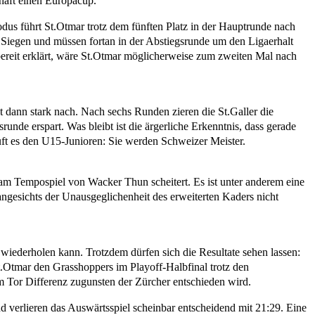
haft einen Europacup.
Modus führt St.Otmar trotz dem fünften Platz in der Hauptrunde nach
:3 Siegen und müssen fortan in der Abstiegsrunde um den Ligaerhalt
bereit erklärt, wäre St.Otmar möglicherweise zum zweiten Mal nach
st dann stark nach. Nach sechs Runden zieren die St.Galler die
unde erspart. Was bleibt ist die ärgerliche Erkenntnis, dass gerade
äuft es den U15-Junioren: Sie werden Schweizer Meister.
 am Tempospiel von Wacker Thun scheitert. Es ist unter anderem eine
gesichts der Unausgeglichenheit des erweiterten Kaders nicht
 wiederholen kann. Trotzdem dürfen sich die Resultate sehen lassen:
St.Otmar den Grasshoppers im Playoff-Halbfinal trotz den
em Tor Differenz zugunsten der Zürcher entschieden wird.
 verlieren das Auswärtsspiel scheinbar entscheidend mit 21:29. Eine