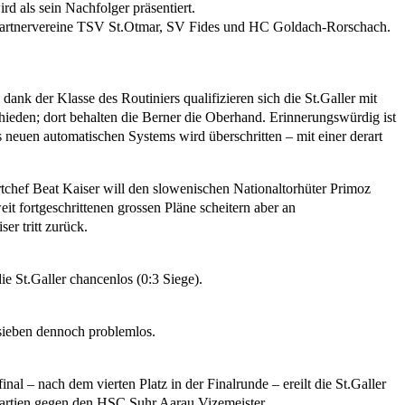
d als sein Nachfolger präsentiert.
 Partnervereine TSV St.Otmar, SV Fides und HC Goldach-Rorschach.
ank der Klasse des Routiniers qualifizieren sich die St.Galler mit
schieden; dort behalten die Berner die Oberhand. Erinnerungswürdig ist
neuen automatischen Systems wird überschritten – mit einer derart
rtchef Beat Kaiser will den slowenischen Nationaltorhüter Primoz
t fortgeschrittenen grossen Pläne scheitern aber an
r tritt zurück.
die St.Galler chancenlos (0:3 Siege).
 sieben dennoch problemlos.
nal – nach dem vierten Platz in der Finalrunde – ereilt die St.Galler
artien gegen den HSC Suhr Aarau Vizemeister.