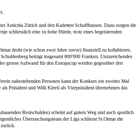
i.
inter Amicitia Zürich und den Kadetten Schaffhausen. Dazu sorgen die
nje schliesslich eine zu hohe Hürde, trotz eines begeisternden
Otmar droht (wie schon zwei Jahre zuvor) finanziell zu kollabieren,
der Schuldenberg beträgt insgesamt 800'000 Franken. Unzureichendes
d der grosse Aufwand für den Europacup werden gegenüber den
m Verein nahestehenden Personen kann der Konkurs ein zweites Mal
als Präsident und Willi Kleeli als Vizepräsident übernehmen das
zubauenden Restschulden) scheint auf gutem Weg und auch sportlich
 eigentliches Überraschungsteam der Liga schliesst St.Otmar die
 zurück.