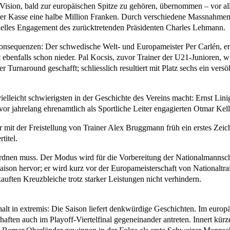
er Vision, bald zur europäischen Spitze zu gehören, übernommen – vor al
in der Kasse eine halbe Million Franken. Durch verschiedene Massnahm
anzielles Engagement des zurücktretenden Präsidenten Charles Lehmann.
Konsequenzen: Der schwedische Welt- und Europameister Per Carlén, ers
 ebenfalls schon nieder. Pal Kocsis, zuvor Trainer der U21-Junioren, w
 Turnaround geschafft; schliesslich resultiert mit Platz sechs ein vers
ielleicht schwierigsten in der Geschichte des Vereins macht: Ernst Lini
vor jahrelang ehrenamtlich als Sportliche Leiter engagierten Otmar K
mit der Freistellung von Trainer Alex Bruggmann früh ein erstes Zeic
titel.
rordnen muss. Der Modus wird für die Vorbereitung der Nationalmannsch
aison hervor; er wird kurz vor der Europameisterschaft von Nationaltr
auften Kreuzbleiche trotz starker Leistungen nicht verhindern.
t in extremis: Die Saison liefert denkwürdige Geschichten. Im europäi
aften auch im Playoff-Viertelfinal gegeneinander antreten. Innert kürze