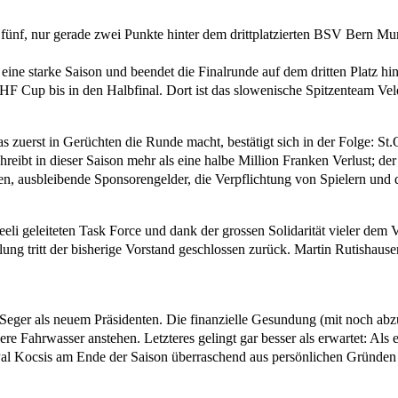
fünf, nur gerade zwei Punkte hinter dem drittplatzierten BSV Bern Mur
eine starke Saison und beendet die Finalrunde auf dem dritten Platz h
 EHF Cup bis in den Halbfinal. Dort ist das slowenische Spitzenteam Vele
 zuerst in Gerüchten die Runde macht, bestätigt sich in der Folge: St.
hreibt in dieser Saison mehr als eine halbe Million Franken Verlust; 
en, ausbleibende Sponsorengelder, die Verpflichtung von Spielern un
eli geleiteten Task Force und dank der grossen Solidarität vieler de
g tritt der bisherige Vorstand geschlossen zurück. Martin Rutishauser 
Seger als neuem Präsidenten. Die finanzielle Gesundung (mit noch ab
ere Fahrwasser anstehen. Letzteres gelingt gar besser als erwartet: Als
er Pal Kocsis am Ende der Saison überraschend aus persönlichen Gründen