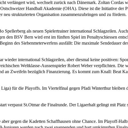
nicht verlängert wird, wechselt zurück nach Dänemark. Zoltan Cordas wir
Ostschweizer Handball Akademie (OHA). Diese ist die Initiative der
 der neu strukturierten Organisation zusammenzubringen und zu fördern.
Spellerberg als neuen Spielertrainer international Schlagzeilen. Auch d
 gegen den BSV Bern wird erst im fünften Spiel im Penaltyschiessen ent
 Beginn des Siebenmeterwerfens ausfällt: Die maximale Sendedauer des 
 wieder international Schlagzeilen, aber diesmal keine positiven: Spo
ichischen Weltklasse-Aussenspieler Robert Weber verpflichten. Die wei
nd an Zweifeln bezüglich Finanzierung. Es kommt zum Knall: Beat Kaise
 Liga) für die Playoffs. Im Viertelfinal gegen Pfadi Winterthur bleiben 
t verpasst St.Otmar die Finalrunde. Der Ligaerhalt gelingt mit Platz
see aber gegen die Kadetten Schaffhausen ohne Chance. Im Playoff-Halbfi
U19-Junioren werden nach zwei spannenden und hart umkämpften Finalp