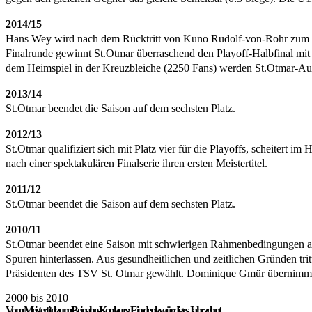
2014/15
Hans Wey wird nach dem Rücktritt von Kuno Rudolf-von-Rohr zum neu
Finalrunde gewinnt St.Otmar überraschend den Playoff-Halbfinal mit 3
dem Heimspiel in der Kreuzbleiche (2250 Fans) werden St.Otmar-Aufkl
2013/14
St.Otmar beendet die Saison auf dem sechsten Platz.
2012/13
St.Otmar qualifiziert sich mit Platz vier für die Playoffs, scheiter
nach einer spektakulären Finalserie ihren ersten Meistertitel.
2011/12
St.Otmar beendet die Saison auf dem sechsten Platz.
2010/11
St.Otmar beendet eine Saison mit schwierigen Rahmenbedingungen auf 
Spuren hinterlassen. Aus gesundheitlichen und zeitlichen Gründen t
Präsidenten des TSV St. Otmar gewählt. Dominique Gmür übernimmt
2000 bis 2010
Vom Meistertitel zum Beinahe-Konkurs: Ein denkwürdiges Jahrzehnt