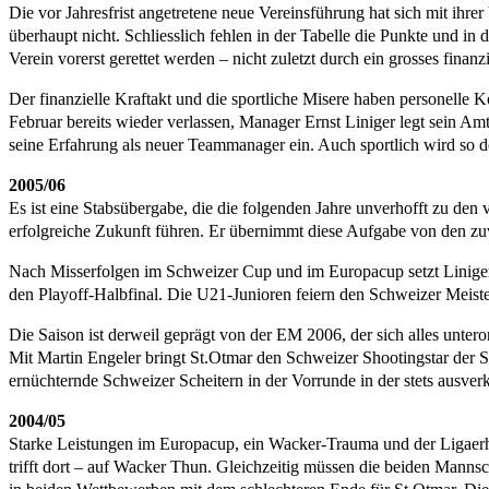
Die vor Jahresfrist angetretene neue Vereinsführung hat sich mit ihr
überhaupt nicht. Schliesslich fehlen in der Tabelle die Punkte und 
Verein vorerst gerettet werden – nicht zuletzt durch ein grosses fin
Der finanzielle Kraftakt und die sportliche Misere haben personelle 
Februar bereits wieder verlassen, Manager Ernst Liniger legt sein Amt
seine Erfahrung als neuer Teammanager ein. Auch sportlich wird so der
2005/06
Es ist eine Stabsübergabe, die die folgenden Jahre unverhofft zu den v
erfolgreiche Zukunft führen. Er übernimmt diese Aufgabe von den zu
Nach Misserfolgen im Schweizer Cup und im Europacup setzt Liniger 
den Playoff-Halbfinal. Die U21-Junioren feiern den Schweizer Meister
Die Saison ist derweil geprägt von der EM 2006, der sich alles unte
Mit Martin Engeler bringt St.Otmar den Schweizer Shootingstar der S
ernüchternde Schweizer Scheitern in der Vorrunde in der stets ausverk
2004/05
Starke Leistungen im Europacup, ein Wacker-Trauma und der Ligaerhal
trifft dort – auf Wacker Thun. Gleichzeitig müssen die beiden Mannsch