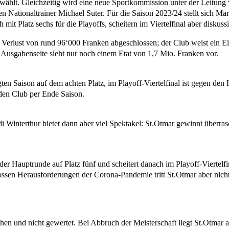
t. Gleichzeitig wird eine neue Sportkommission unter der Leitung von
n Nationaltrainer Michael Suter. Für die Saison 2023/24 stellt sich Mar
 mit Platz sechs für die Playoffs, scheitern im Viertelfinal aber diskus
Verlust von rund 96‘000 Franken abgeschlossen; der Club weist ein E
 Ausgabenseite sieht nur noch einem Etat von 1,7 Mio. Franken vor.
en Saison auf dem achten Platz, im Playoff-Viertelfinal ist gegen den
 den Club per Ende Saison.
i Winterthur bietet dann aber viel Spektakel: St.Otmar gewinnt überras
 der Hauptrunde auf Platz fünf und scheitert danach im Playoff-Viert
ossen Herausforderungen der Corona-Pandemie tritt St.Otmar aber nicht 
n und nicht gewertet. Bei Abbruch der Meisterschaft liegt St.Otmar a