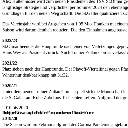
Alex Hüttenmoser wird zum neuen Präsidenten des TSV St.Otmar gewähl
langfristige Strategie und verpflichtet per Sommer 2024 den ehemalige
Grundlagen für den neuen Weg schafft. Die St.Galler qualifizieren sich
Das Vereinsjahr wird bei Ausgaben von 1,95 Mio. Franken mit einem 
Saison wird darum deutlich reduziert. Die den Einnahmen angepasste
2022/23
St.Otmar beendet die Hauptrunde nach einer von Verletzungen geprägt
Hans Wey als Präsident zurück. Auch Trainer Zoltan Cordas verlässt
2021/22
Platz sieben nach der Hauptrunde. Der Playoff-Viertelfinal gegen Pfad
Winterthur denkbar knapp mit 31:32.
2020/21
Unter dem neuen Trainer Zoltan Cordas spielt sich die Mannschaft in
die St.Galler auf Robe Zubri aus Tschechien treffen. Aufgrund der gr
2010 bis 2020
Ruhigere Fahrwasser, ein dänischer Europameister und Transferträume
2019/20
Die Saison wird im Februar aufgrund der Corona-Pandemie abgebroche