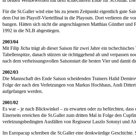
in beiden Wettbewerben mit dem schlechteren Ende für St.Otmar. Die
Für die St.Galler wird eine bis zu jenem Zeitpunkt eigentlich gute Sa
dem Out im Playoff-Viertelfinal in die Playouts. Dort verlieren die v
bangen. Hätten sich nicht die angeschlagenen Matthias Günther und 
1992 in die NLB abgestiegen.
2003/04
Mit Filip Jicha trägt ab dieser Saison für zwei Jahre ein tschechisch
Tabellenspitze, danach stürzen sie richtiggehend ab und verpassen noc
nach dem verheissungsvollen Saisonstart die besten Vier und damit di
2002/03
Die Mannschaft des Ende Saison scheidenden Trainers Halid Demirovic
Folge der nach den Verletzungen von Markus Hochhaus, Andi Dittert 
aufgefangen werden.
2001/02
Es war – je nach Blickwinkel – zu erwarten oder zu befürchten, dass 
Einerseits erreichen die St.Galler zum dritten Mal in Folge den Cupfi
verletzungsbedingten Ausfällen von Regisseur Laszlo Sotonyi und Ale
Im Europacup schreiben die St.Galler eine denkwürdige Geschichte. S