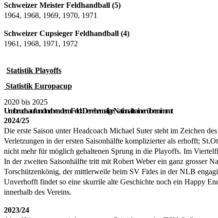
Schweizer Meister Feldhandball (5)
1964, 1968, 1969, 1970, 1971
Schweizer Cupsieger Feldhandball (4)
1961, 1968, 1971, 1972
Statistik Playoffs
Statistik Europacup
2020 bis 2025
Umbruch auf und neben dem Feld: Der ehemalige Nationaltrainer übernimmt
2024/25
Die erste Saison unter Headcoach Michael Suter steht im Zeichen des
Verletzungen in der ersten Saisonhälfte komplizierter als erhofft; St.
nicht mehr für möglich gehaltenen Sprung in die Playoffs. Im Vierte
In der zweiten Saisonhälfte tritt mit Robert Weber ein ganz grosser N
Torschützenkönig, der mittlerweile beim SV Fides in der NLB engagie
Unverhofft findet so eine skurrile alte Geschichte noch ein Happy En
innerhalb des Vereins.
2023/24