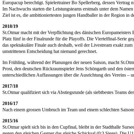
Europacup berechtigt. Spielertrainer Bo Spellerberg, dessen Vertrag 
Im Nachwuchs starten die Leistungsteams erstmals unter dem Namen 
Ziel ist es, die ambitioniertesten jungen Handballer in der Region in
2018/19
St.Otmar macht mit der Verpflichtung des dänischen Europameisters Bo 
Platz fünf in der Finalrunde für die Playoffs. Die Viertelfinal-Serie
das spektakuläre Finale auch deshalb, weil der Livestream exakt zum
umstrittenen Entscheidung hat niemand gerechnet.
Im Frühling, während der Planungen der neuen Saison, macht St.Otmar
Prost, den deutschen Rückraumspieler Jens Schöngarth und den österre
unterschiedlichen Auffassungen über die Ausrichtung des Vereins – u
2017/18
St.Otmar qualifiziert sich via Abstiegsrunde (als siebtbestes Teams der
2016/17
Nach einem grossen Umbruch im Team und einem schlechten Saisonstar
2015/16
St.Otmar spielt sich bis in den Cupfinal, bleibt in der Stadthalle Sur
gegen den gleichen Gegner das gleiche Schicksal (0:3 Siege). Die 