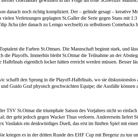
 Berner Oberländer gewinnen in der Folge als erste Schweizer Mannsc
ison danach noch richtig kompliziert. Der – gelinde gesagt – kreative 
on vielen Verletzungen geplagten St.Galler die Serie gegen Stans mit 1
Filip Jicha (der danach zu Lemgo wechselt) zu selbstlosen Comebacks 
es Toptalent die Farben St.Otmars. Die Mannschaft beginnt stark, und läs
h die Playoffs. Immerhin bleibt St.Otmar die Teilnahme an der Abstiegsr
e Halbfinals eigentlich locker hätten erreicht werden müssen. Besser l
 schafft den Sprung in die Playoff-Halbfinals, wo sie diskussionslos
und Guido Graf physisch geschwächten Equipe; die Ausfälle können an
der TSV St.Otmar die triumphale Saison des Vorjahres nicht so einfach
nal; der geht jedoch gegen Wacker Thun verloren. Andererseits liefert 
x Vasilakis ein denkwürdiges Duell, das erst im fünften Spiel mit ein
ie kriegen es in der dritten Runde des EHF Cup mit Bregenz zu tun und