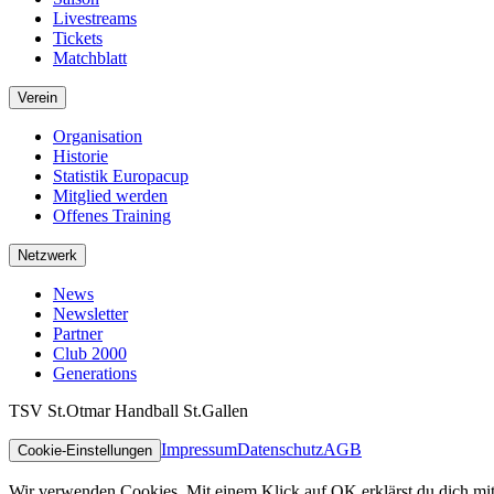
Livestreams
Tickets
Matchblatt
Verein
Organisation
Historie
Statistik Europacup
Mitglied werden
Offenes Training
Netzwerk
News
Newsletter
Partner
Club 2000
Generations
TSV St.Otmar Handball St.Gallen
Impressum
Datenschutz
AGB
Cookie-Einstellungen
Wir verwenden Cookies. Mit einem Klick auf OK erklärst du dich mit