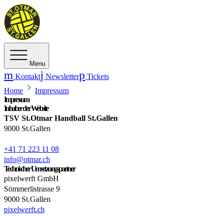
Menu
Kontakt
Newsletter
Tickets
Home
Impressum
Impressum
Inhaber der Website
TSV St.Otmar Handball St.Gallen
9000 St.Gallen
+41 71 223 11 08
info@otmar.ch
Technischer Umsetzungspartner
pixelwerft GmbH
Sömmerlistrasse 9
9000 St.Gallen
pixelwerft.ch