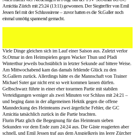
Amicitia Zürich mit 25:24 (13:11) gewonnen. Der Siegtreffer von Emil
Jessen fiel mit der Schlusssirene – zuvor hatten es die St.Galler noch
einmal unnötig spannend gemacht.
Andreas Björkman Myhr wehrt spektakulär ab. (Felix
Walker, 15.02.2026)
Viele Dinge gleichen sich im Lauf einer Saison aus. Zuletzt verlor
St.Otmar in den Heimspielen gegen Wacker Thun und Pfadi
Winterthur jeweils buchstäblich in letzter Sekunde auf bittere Weise.
Am Mittwochabend kam das damals fehlende Glück zu den
St.Gallern zurück. Allerdings hätte es die Mannschaft von Trainer
Michael Suter gar nicht erst so weit kommen lassen dürfen.
Gelbschwarz führte in einer eher torarmen Partie mit stabilen
Verteidigungen weniger als zwei Minuten vor Schluss mit 24:21 –
und beging dann in der allgemeinen Hektik gegen die offene
Manndeckung des Heimteams zwei ärgerliche Fehler, die GC
Amicitia tatsächlich zurück in die Partie brachten.
Flurin Platz glich die Begegnung für das Heimteam sieben
Sekunden vor dem Ende zum 24:24 aus. Die Gäste reagierten aber
schnell, und Emil Jessen traf aus dem Anspielkreis ins leere Zürcher