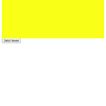
Jetzt lesen
23 Juli 2026
Der TSV St.Otmar trauert um Hans Wey
Jetzt lesen