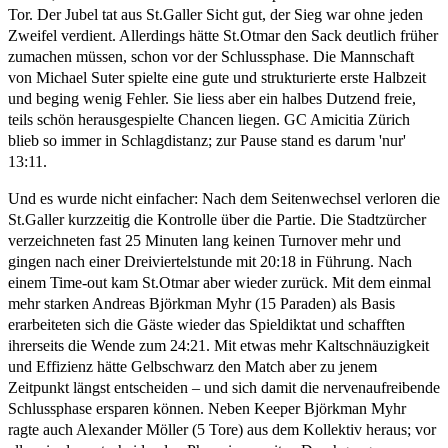
Tor. Der Jubel tat aus St.Galler Sicht gut, der Sieg war ohne jeden
Zweifel verdient. Allerdings hätte St.Otmar den Sack deutlich früher
zumachen müssen, schon vor der Schlussphase. Die Mannschaft
von Michael Suter spielte eine gute und strukturierte erste Halbzeit
und beging wenig Fehler. Sie liess aber ein halbes Dutzend freie,
teils schön herausgespielte Chancen liegen. GC Amicitia Zürich
blieb so immer in Schlagdistanz; zur Pause stand es darum 'nur'
13:11.
Und es wurde nicht einfacher: Nach dem Seitenwechsel verloren die
St.Galler kurzzeitig die Kontrolle über die Partie. Die Stadtzürcher
verzeichneten fast 25 Minuten lang keinen Turnover mehr und
gingen nach einer Dreiviertelstunde mit 20:18 in Führung. Nach
einem Time-out kam St.Otmar aber wieder zurück. Mit dem einmal
mehr starken Andreas Björkman Myhr (15 Paraden) als Basis
erarbeiteten sich die Gäste wieder das Spieldiktat und schafften
ihrerseits die Wende zum 24:21. Mit etwas mehr Kaltschnäuzigkeit
und Effizienz hätte Gelbschwarz den Match aber zu jenem
Zeitpunkt längst entscheiden – und sich damit die nervenaufreibende
Schlussphase ersparen können. Neben Keeper Björkman Myhr
ragte auch Alexander Möller (5 Tore) aus dem Kollektiv heraus; vor