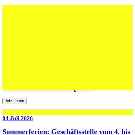
12 Juli 2026
Erfolgreiche Auftritte im Sand und im
dritten Testspiel
Jetzt lesen
06 Juli 2026
Jugend forscht: Remis und Niederlage in
den ersten beiden Testspielen
Jetzt lesen
04 Juli 2026
Sommerferien: Geschäftsstelle vom 4. bis