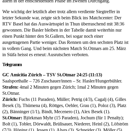
allem in der entscheidenden Phase im zweiten Durchgang.
Wie wichtig der letztlich aber trotz allem verdiente Siegtreffer in
letzter Sekunde war, zeigte sich beim Blick ins Matchcenter: Der
RTV Basel hat das Auswärtsspiel in Thun überraschend mit 38:36
gewonnen. Die Basler bleiben in der Tabelle damit weiterhin nur
einen Punkt hinter den St.Gallern, bei sogar noch einer
ausgetragenen Partie weniger. Das Rennen um den sechsten Platz ist
in vollem Gang. Und beim nächsten Match St.Otmars am 25. März
in Stäfa heisst es erneut: Ausrutschen verboten.
Telegramm
GC Amicitia Zürich – TSV St.Otmar 24:25 (11:13)
Saalsporthalle – 726 Zuschauer/innen – Sr. Hasler/Hungerbühler.
Strafen:
4mal 2 Minuten gegen Zürich; 1mal 2 Minuten gegen
St.Otmar.
Zürich:
Fuchs (11 Paraden), Müller; Petrig (4/3), Cagalj (4), Gilles
Besek (3), Thümena (4), Röttges, Oehler, Grau (1), Poloz (3), Platz
(2), Bänninger (1/1), Bindt, Mecenero (1), Alex Besek (1).
St.Otmar:
Björkman Myhr (15 Paraden), Jochum (für 1 Penalty);
Bolt (1), Tobler, Dörwaldt, Brülisauer, Niederer, Heinl (2), Löfström
(7/3), Höning (1), Jessen (1), Alves (3), Schneider (3), Möller (5),