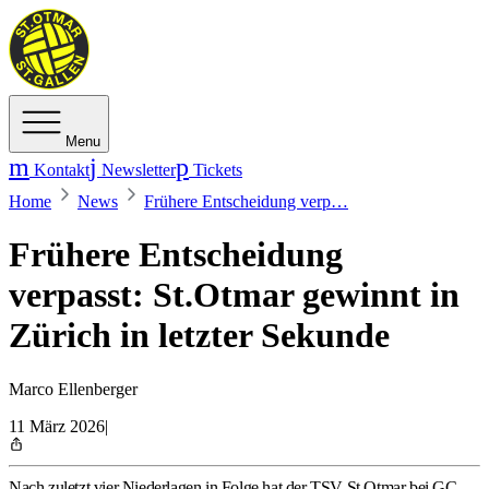
Menu
Kontakt
Newsletter
Tickets
Home
News
Frühere Entscheidung verp…
Frühere Entscheidung
verpasst: St.Otmar gewinnt in
Zürich in letzter Sekunde
Marco Ellenberger
11 März 2026
|
Nach zuletzt vier Niederlagen in Folge hat der TSV St.Otmar bei GC