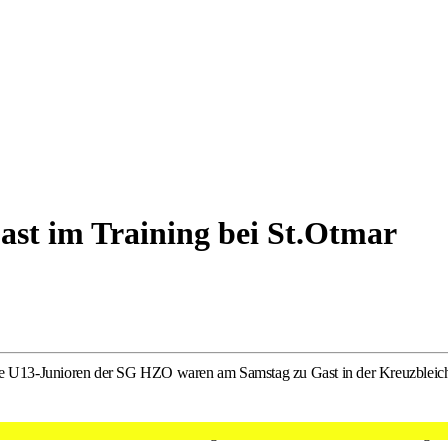
ast im Training bei St.Otmar
ie U13-Junioren der SG HZO waren am Samstag zu Gast in der Kreuzbleich
ur verdienten Goldmedaille. Als gemeinsame Initiative des Leistungs