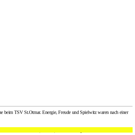
e beim TSV St.Otmar. Energie, Freude und Spielwitz waren nach einer
zentrums Fürstenland (Gossau), des Leistungszentrums Arbon und der