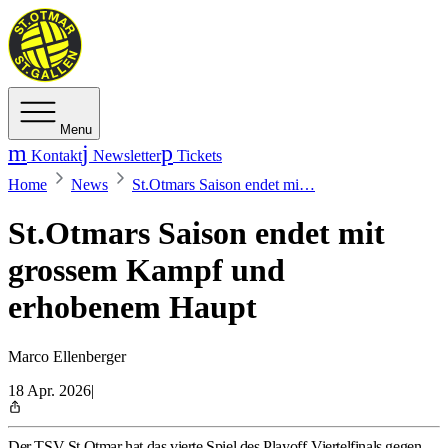
Menu
Kontakt
Newsletter
Tickets
Home
News
St.Otmars Saison endet mi…
St.Otmars Saison endet mit
grossem Kampf und
erhobenem Haupt
Marco Ellenberger
18 Apr. 2026
|
Der TSV St.Otmar hat das vierte Spiel des Playoff-Viertelfinals gegen