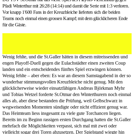
Pfadi Winterthur mit 26:28 (14:14) und damit die Serie mit 1:3 verloren.
Vor knapp 1'600 Fans in der Kreuzbleiche lieferten sich die beiden
Teams noch einmal einen grossen Kampf; mit dem glücklicheren Ende
für die Gäste.
Noah Bolt im Playoff-Viertelfinal gegen Pfadi
Winterthur. (Martin Deuring, 18.04.2026)
Wenig fehlte, und die St.Galler hätten in diesem mitreissenden und
engen Playoff-Duell gegen die Eulachstädter einen zweiten Coup
landen und ein entscheidendes fünftes Spiel erzwingen können.
Wenig fehlte – aber eben: Es war an diesem Samstagabend in der so
wunderbar stimmungsvollen Kreuzbleiche nicht genug. Mit den
glücklicherweise wieder einsatzfähigen Andreas Björkman Myhr
und Tobias Wetzel forderte St.Otmar den Winterthurern noch einmal
alles ab, aber diese bestanden die Prüfung, weil Gelbschwarz in
wegweisenden Momenten sündigte oder nicht effizient genug war.
Das Heimteam liess insgesamt zu viele gute Torchancen liegen.
Bereits im zu Beginn rassigen ersten Durchgang hatten die St.Galler
mehrfach die Möglichkeiten verpasst, sich mal mit zwei oder
vielleicht sogar drei Toren abzusetzen. Der Spielstand wiegte hin