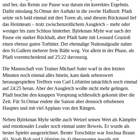
und her, das Remis zur Pause war darum ein korrektes Ergebnis.
Dafür misslang St.Otmar der Auftakt in die zweite Halbzeit: Pfadi
setzte sich bald einmal mit drei Toren ab, und diesem Rückstand lief
das Heimteam – trotz zwischenzeitlichem Ausgleich – mehr oder
weniger bis zum Schluss hinterher. Björkman Myhr war nach der
Pause ein starker Rückhalt, aber Pfadi hatte mit Leonard Grazioli
einen ebenso guten Torhüter. Der ehemalige Nationalgoalie nahm
den St.Gallern mehrere freie Bälle weg. Vor allem in der Phase, als
Pfadi vorentscheidend auf 25:22 davonzog.
Die Mannschaft von Trainer Michael Suter warf in den letzten
Minuten noch einmal alles hinein, kam dank sehenswert
herausgespielten Treffern von Carl Löfström tatsächlich noch einmal
auf 24:25 heran. Aber der Ausgleich wollte nicht mehr gelingen.
Pfadi brachte den knappen Vorsprung schliesslich gekonnt über die
Zeit. Für St.Otmar endete die Saison aber dennoch erhobenen
Hauptes und mit viel Applaus von den Rängen.
Neben Björkman Myhr stellte auch Wetzel seinen Wert als Kämpfer
und emotionaler Leader noch einmal unter Beweis. Er wurde als
bester Spieler ausgezeichnet. Bester Torschütze war Joschua Braun
(6), Noah Bolt und Löfström (je 4) überzeugten jeweils mit