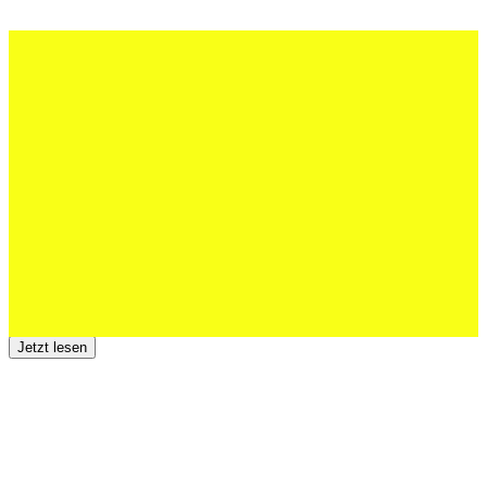
27 Juli 2026
Schweizer U20 mit drei St.Otmar-
Junioren starke EM-Achte
Jetzt lesen
23 Juli 2026
Der TSV St.Otmar trauert um Hans Wey
Jetzt lesen