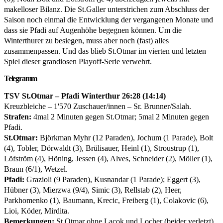
makelloser Bilanz. Die St.Galler unterstrichen zum Abschluss der
Saison noch einmal die Entwicklung der vergangenen Monate und
dass sie Pfadi auf Augenhöhe begegnen können. Um die
Winterthurer zu besiegen, muss aber noch (fast) alles
zusammenpassen. Und das blieb St.Otmar im vierten und letzten
Spiel dieser grandiosen Playoff-Serie verwehrt.
Telegramm
TSV St.Otmar – Pfadi Winterthur 26:28 (14:14)
Kreuzbleiche – 1'570 Zuschauer/innen – Sr. Brunner/Salah.
Strafen:
4mal 2 Minuten gegen St.Otmar; 5mal 2 Minuten gegen
Pfadi.
St.Otmar:
Björkman Myhr (12 Paraden), Jochum (1 Parade), Bolt
(4), Tobler, Dörwaldt (3), Brülisauer, Heinl (1), Stroustrup (1),
Löfström (4), Höning, Jessen (4), Alves, Schneider (2), Möller (1),
Braun (6/1), Wetzel.
Pfadi:
Grazioli (9 Paraden), Kusnandar (1 Parade); Eggert (3),
Hübner (3), Mierzwa (9/4), Simic (3), Rellstab (2), Heer,
Parkhomenko (1), Baumann, Krecic, Freiberg (1), Colakovic (6),
Lioi, Köder, Mirdita.
Bemerkungen:
St.Otmar ohne Lacok und Locher (beider verletzt).