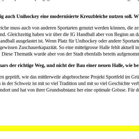
ftig auch Unihockey eine modernisierte Kreuzbleiche nutzen soll. W
leiche muss auch von anderen Sportarten genutzt werden können, die z
dend. Gleichzeitig haben wir über die IG Handball aber von Beginn an d
all ausgelastet ist. Wenn Platz für Unihockey oder andere Sportarten
wissen Zuschauerkapazität. So eine mittelgrosse Halle fehlt aktuell in 
n. Diese Thematik wurde aber von der Stadt ebenfalls bereits aufgeno
rs der richtige Weg, und nicht der Bau einer neuen Halle, wie be
n geprüft, wie das mittlerweile abgebrochene Projekt Sportfeld im G
 der Schweiz ist mit so viel Tradition und mit so viel Geschichte ver
ndort und hat von ihrer Grundsubstanz her eine optimale Grösse. Für de