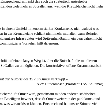
Entsprechend schränkt das auch die strategisch angestrebte
Länderspiele mehr in St.Gallen aus, weil die Kreuzbleiche nicht mehr
e in einem Umfeld mit enorm starker Konkurrenz, nicht zuletzt was
on in der Kreuzbleiche schlicht nicht mehr mithalten, zum Beispiel
gemässe Infrastruktur wird Spitzenhandball in ein paar Jahren nicht
t kommunizierte Vorgehen hilft da enorm.
hritt auf einem langen Weg ist, aber die Botschaft, die mit diesem
n St.Gallen zu ermöglichen. Die konstruktive, offene Zusammenarbeit
mit der Historie des TSV St.Otmar verknüpft.»
Alex Hüttenmoser (Präsident TSV St.Otmar)
ereichernd. St.Otmar wird, gemeinsam mit den anderen städtischen
len Beteiligten bewusst, dass St.Otmar weiterhin der publikums- und
igt, was wir auslösen können. Entsprechend hat unsere Stimme viel