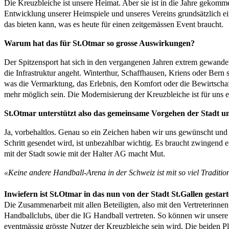
Die Kreuzbleiche ist unsere Heimat. Aber sie ist in die Jahre gekomm
Entwicklung unserer Heimspiele und unseres Vereins grundsätzlich ei
das bieten kann, was es heute für einen zeitgemässen Event braucht.
Warum hat das für St.Otmar so grosse Auswirkungen?
Der Spitzensport hat sich in den vergangenen Jahren extrem gewande
die Infrastruktur angeht. Winterthur, Schaffhausen, Kriens oder Bern
was die Vermarktung, das Erlebnis, den Komfort oder die Bewirtschaf
mehr möglich sein. Die Modernisierung der Kreuzbleiche ist für uns e
St.Otmar unterstützt also das gemeinsame Vorgehen der Stadt un
Ja, vorbehaltlos. Genau so ein Zeichen haben wir uns gewünscht und ei
Schritt gesendet wird, ist unbezahlbar wichtig. Es braucht zwingend
mit der Stadt sowie mit der Halter AG macht Mut.
«Keine andere Handball-Arena in der Schweiz ist mit so viel Traditio
Inwiefern ist St.Otmar in das nun von der Stadt St.Gallen gestar
Die Zusammenarbeit mit allen Beteiligten, also mit den Vertreterinne
Handballclubs, über die IG Handball vertreten. So können wir unsere 
eventmässig grösste Nutzer der Kreuzbleiche sein wird. Die beiden P