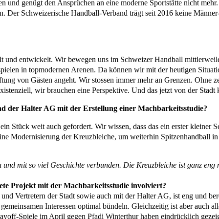
en und genügt den Ansprüchen an eine moderne Sportstätte nicht mehr. 
n. Der Schweizerische Handball-Verband trägt seit 2016 keine Männer-
lt und entwickelt. Wir bewegen uns im Schweizer Handball mittlerweil
 spielen in topmodernen Arenen. Da können wir mit der heutigen Situati
tung von Gästen angeht. Wir stossen immer mehr an Grenzen. Ohne zeit
xistenziell, wir brauchen eine Perspektive. Und das jetzt von der Stad
d der Halter AG mit der Erstellung einer Machbarkeitsstudie?
n Stück weit auch gefordert. Wir wissen, dass das ein erster kleiner Sc
 eine Modernisierung der Kreuzbleiche, um weiterhin Spitzenhandball i
n und mit so viel Geschichte verbunden. Die Kreuzbleiche ist ganz eng 
tete Projekt mit der Machbarkeitsstudie involviert?
n und Vertretern der Stadt sowie auch mit der Halter AG, ist eng und b
gemeinsamen Interessen optimal bündeln. Gleichzeitig ist aber auch al
layoff-Spiele im April gegen Pfadi Winterthur haben eindrücklich geze