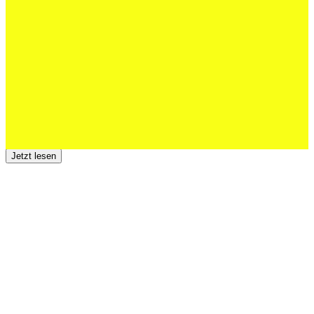
Schweizer U20 mit drei St.Otmar-
Junioren starke EM-Achte
Jetzt lesen
23 Juli 2026
Der TSV St.Otmar trauert um Hans Wey
Jetzt lesen