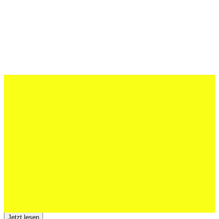
27 Juli 2026
Schweizer U20 mit drei St.Otmar-
Junioren starke EM-Achte
Jetzt lesen
23 Juli 2026
Der TSV St.Otmar trauert um Hans Wey
Jetzt lesen