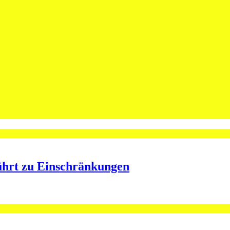
leibt Spieler bei St.Otmar
ining bei St.Otmar
ührt zu Einschränkungen