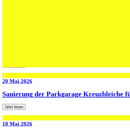
Max Höning wird Trainer bei Fides – und b
Jetzt lesen
30 Mai 2026
Die U13-Schweizer Meister zu Gast im Tra
Jetzt lesen
20 Mai 2026
Sanierung der Parkgarage Kreuzbleiche f
Jetzt lesen
18 Mai 2026