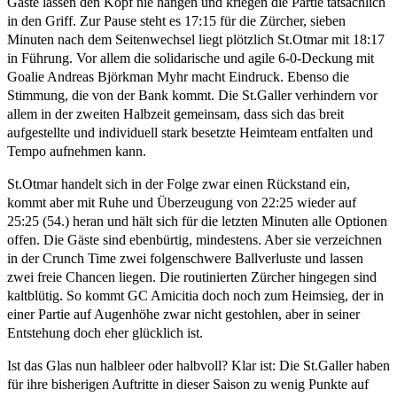
Gäste lassen den Kopf nie hängen und kriegen die Partie tatsächlich
in den Griff. Zur Pause steht es 17:15 für die Zürcher, sieben
Minuten nach dem Seitenwechsel liegt plötzlich St.Otmar mit 18:17
in Führung. Vor allem die solidarische und agile 6-0-Deckung mit
Goalie Andreas Björkman Myhr macht Eindruck. Ebenso die
Stimmung, die von der Bank kommt. Die St.Galler verhindern vor
allem in der zweiten Halbzeit gemeinsam, dass sich das breit
aufgestellte und individuell stark besetzte Heimteam entfalten und
Tempo aufnehmen kann.
St.Otmar handelt sich in der Folge zwar einen Rückstand ein,
kommt aber mit Ruhe und Überzeugung von 22:25 wieder auf
25:25 (54.) heran und hält sich für die letzten Minuten alle Optionen
offen. Die Gäste sind ebenbürtig, mindestens. Aber sie verzeichnen
in der Crunch Time zwei folgenschwere Ballverluste und lassen
zwei freie Chancen liegen. Die routinierten Zürcher hingegen sind
kaltblütig. So kommt GC Amicitia doch noch zum Heimsieg, der in
einer Partie auf Augenhöhe zwar nicht gestohlen, aber in seiner
Entstehung doch eher glücklich ist.
Ist das Glas nun halbleer oder halbvoll? Klar ist: Die St.Galler haben
für ihre bisherigen Auftritte in dieser Saison zu wenig Punkte auf