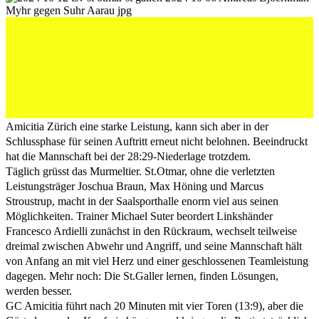
Der personell dezimierte TSV St.Otmar zeigt auswärts
gegen GC Amicitia Zürich eine starke Leistung, kann
sich aber in der Schlussphase für seinen Auftritt erneut
nicht belohnen. Beeindruckt hat die Mannschaft bei der
28:29-Niederlage trotzdem.
Der personell dezimierte TSV St.Otmar zeigt auswärts gegen GC
Amicitia Zürich eine starke Leistung, kann sich aber in der
Schlussphase für seinen Auftritt erneut nicht belohnen. Beeindruckt
hat die Mannschaft bei der 28:29-Niederlage trotzdem.
Täglich grüsst das Murmeltier. St.Otmar, ohne die verletzten
Leistungsträger Joschua Braun, Max Höning und Marcus
Stroustrup, macht in der Saalsporthalle enorm viel aus seinen
Möglichkeiten. Trainer Michael Suter beordert Linkshänder
Francesco Ardielli zunächst in den Rückraum, wechselt teilweise
dreimal zwischen Abwehr und Angriff, und seine Mannschaft hält
von Anfang an mit viel Herz und einer geschlossenen Teamleistung
dagegen. Mehr noch: Die St.Galler lernen, finden Lösungen,
werden besser.
GC Amicitia führt nach 20 Minuten mit vier Toren (13:9), aber die