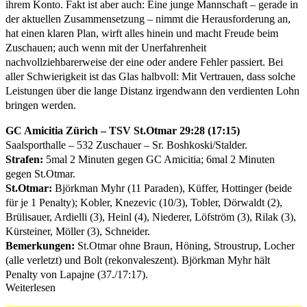
ihrem Konto. Fakt ist aber auch: Eine junge Mannschaft – gerade in
der aktuellen Zusammensetzung – nimmt die Herausforderung an,
hat einen klaren Plan, wirft alles hinein und macht Freude beim
Zuschauen; auch wenn mit der Unerfahrenheit
nachvollziehbarerweise der eine oder andere Fehler passiert. Bei
aller Schwierigkeit ist das Glas halbvoll: Mit Vertrauen, dass solche
Leistungen über die lange Distanz irgendwann den verdienten Lohn
bringen werden.
GC Amicitia Zürich – TSV St.Otmar 29:28 (17:15)
Saalsporthalle – 532 Zuschauer – Sr. Boshkoski/Stalder.
Strafen:
5mal 2 Minuten gegen GC Amicitia; 6mal 2 Minuten
gegen St.Otmar.
St.Otmar:
Björkman Myhr (11 Paraden), Küffer, Hottinger (beide
für je 1 Penalty); Kobler, Knezevic (10/3), Tobler, Dörwaldt (2),
Brülisauer, Ardielli (3), Heinl (4), Niederer, Löfström (3), Rilak (3),
Kürsteiner, Möller (3), Schneider.
Bemerkungen:
St.Otmar ohne Braun, Höning, Stroustrup, Locher
(alle verletzt) und Bolt (rekonvaleszent). Björkman Myhr hält
Penalty von Lapajne (37./17:17).
Weiterlesen