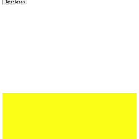
Jetzt lesen
12 Juli 2026
Erfolgreiche Auftritte im Sand und im
dritten Testspiel
Jetzt lesen