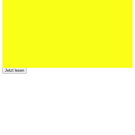
Schweizer U20 mit drei St.Otmar-
Junioren starke EM-Achte
Jetzt lesen
23 Juli 2026
Der TSV St.Otmar trauert um Hans Wey
Jetzt lesen