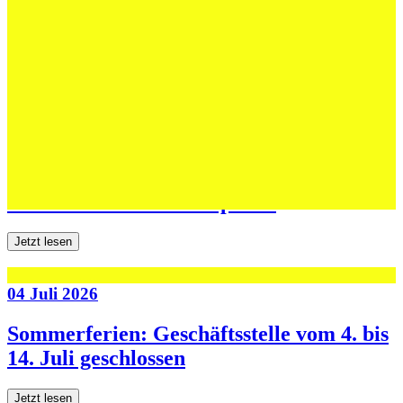
Erfolgreiche Auftritte im Sand und im
dritten Testspiel
Jetzt lesen
06 Juli 2026
Jugend forscht: Remis und Niederlage in
den ersten beiden Testspielen
Jetzt lesen
04 Juli 2026
Sommerferien: Geschäftsstelle vom 4. bis
14. Juli geschlossen
Jetzt lesen