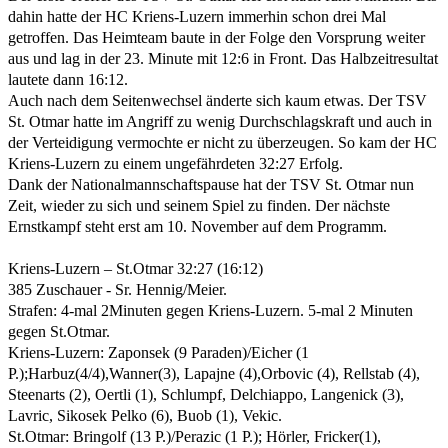
dahin hatte der HC Kriens-Luzern immerhin schon drei Mal
getroffen. Das Heimteam baute in der Folge den Vorsprung weiter
aus und lag in der 23. Minute mit 12:6 in Front. Das Halbzeitresultat
lautete dann 16:12.
Auch nach dem Seitenwechsel änderte sich kaum etwas. Der TSV
St. Otmar hatte im Angriff zu wenig Durchschlagskraft und auch in
der Verteidigung vermochte er nicht zu überzeugen. So kam der HC
Kriens-Luzern zu einem ungefährdeten 32:27 Erfolg.
Dank der Nationalmannschaftspause hat der TSV St. Otmar nun
Zeit, wieder zu sich und seinem Spiel zu finden. Der nächste
Ernstkampf steht erst am 10. November auf dem Programm.
Kriens-Luzern – St.Otmar 32:27 (16:12)
385 Zuschauer - Sr. Hennig/Meier.
Strafen: 4-mal 2Minuten gegen Kriens-Luzern. 5-mal 2 Minuten
gegen St.Otmar.
Kriens-Luzern: Zaponsek (9 Paraden)/Eicher (1
P.);Harbuz(4/4),Wanner(3), Lapajne (4),Orbovic (4), Rellstab (4),
Steenarts (2), Oertli (1), Schlumpf, Delchiappo, Langenick (3),
Lavric, Sikosek Pelko (6), Buob (1), Vekic.
St.Otmar: Bringolf (13 P.)/Perazic (1 P.); Hörler, Fricker(1),