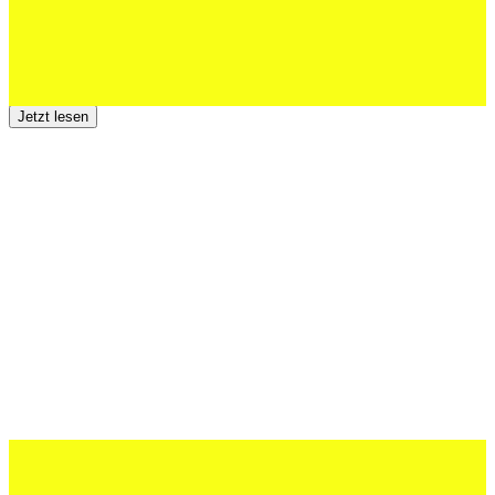
23 Juli 2026
Der TSV St.Otmar trauert um Hans Wey
Jetzt lesen
12 Juli 2026