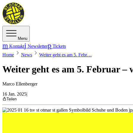
Menu
Kontakt
Newsletter
Tickets
Home
News
Weiter geht es am 5. Febr…
Weiter geht es am 5. Februar –
Marco Ellenberger
16 Jan. 2025
|
Teilen
Die Quickline Handball League nimmt nach der Weltmeisterschaf
ist der RTV 1879 Basel in der Kreuzbleiche zu Gast. Total sind