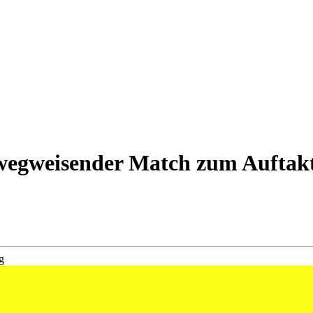
 wegweisender Match zum Auftak
t wieder den Spielbetrieb auf. Der erste Auftritt im Jahr 2025 wird f
 in der Qualifikation noch neun Partien zu absolvieren.