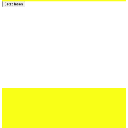
Jetzt lesen
12 Juli 2026
Erfolgreiche Auftritte im Sand und im
dritten Testspiel