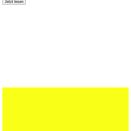
Jetzt lesen
12 Juli 2026
Erfolgreiche Auftritte im Sand und im
dritten Testspiel
Jetzt lesen