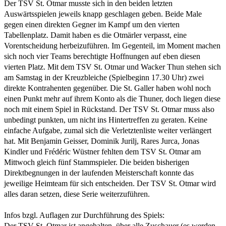
Der TSV St. Otmar musste sich in den beiden letzten
Auswärtsspielen jeweils knapp geschlagen geben. Beide Male
gegen einen direkten Gegner im Kampf um den vierten
Tabellenplatz. Damit haben es die Otmärler verpasst, eine
Vorentscheidung herbeizuführen. Im Gegenteil, im Moment machen
sich noch vier Teams berechtigte Hoffnungen auf eben diesen
vierten Platz. Mit dem TSV St. Otmar und Wacker Thun stehen sich
am Samstag in der Kreuzbleiche (Spielbeginn 17.30 Uhr) zwei
direkte Kontrahenten gegenüber. Die St. Galler haben wohl noch
einen Punkt mehr auf ihrem Konto als die Thuner, doch liegen diese
noch mit einem Spiel in Rückstand. Der TSV St. Otmar muss also
unbedingt punkten, um nicht ins Hintertreffen zu geraten. Keine
einfache Aufgabe, zumal sich die Verletztenliste weiter verlängert
hat. Mit Benjamin Geisser, Dominik Jurilj, Rares Jurca, Jonas
Kindler und Frédéric Wüstner fehlten dem TSV St. Otmar am
Mittwoch gleich fünf Stammspieler. Die beiden bisherigen
Direktbegnungen in der laufenden Meisterschaft konnte das
jeweilige Heimteam für sich entscheiden. Der TSV St. Otmar wird
alles daran setzen, diese Serie weiterzuführen.
Infos bzgl. Auflagen zur Durchführung des Spiels:
Der TSV St. Otmar ist angehalten, über alle Zuschauer (es werden