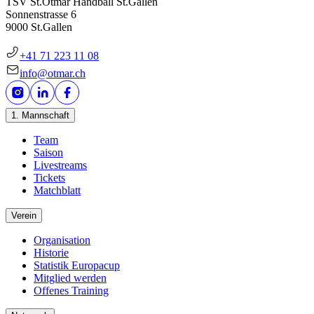
TSV St.Otmar Handball St.Gallen
Sonnenstrasse 6
9000 St.Gallen
+41 71 223 11 08
info@otmar.ch
1. Mannschaft
Team
Saison
Livestreams
Tickets
Matchblatt
Verein
Organisation
Historie
Statistik Europacup
Mitglied werden
Offenes Training