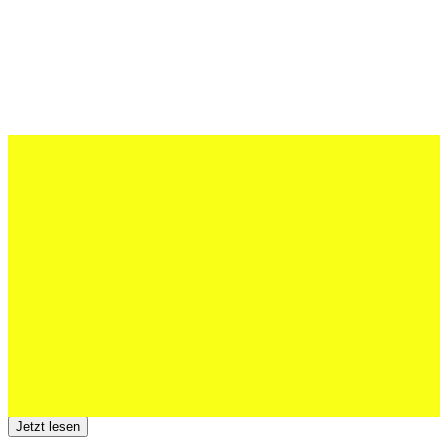
27 Juli 2026
Schweizer U20 mit drei St.Otmar-
Junioren starke EM-Achte
Jetzt lesen
23 Juli 2026
Der TSV St.Otmar trauert um Hans Wey
Jetzt lesen