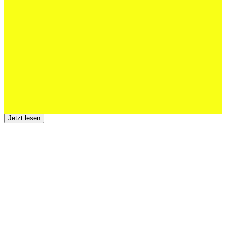
Schweizer U20 mit drei St.Otmar-
Junioren starke EM-Achte
Jetzt lesen
23 Juli 2026
Der TSV St.Otmar trauert um Hans Wey
Jetzt lesen