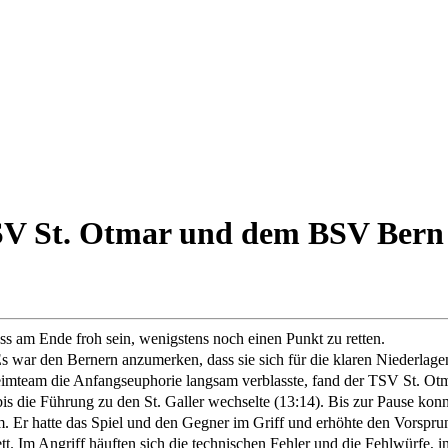
SV St. Otmar und dem BSV Bern
s am Ende froh sein, wenigstens noch einen Punkt zu retten.
Es war den Bernern anzumerken, dass sie sich für die klaren Niederlag
mteam die Anfangseuphorie langsam verblasste, fand der TSV St. Otmar
bis die Führung zu den St. Galler wechselte (13:14). Bis zur Pause ko
r hatte das Spiel und den Gegner im Griff und erhöhte den Vorsprung 
. Im Angriff häuften sich die technischen Fehler und die Fehlwürfe, in