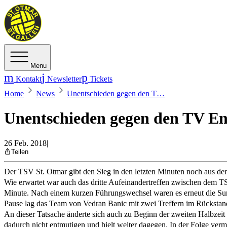
Menu
Kontakt
Newsletter
Tickets
Home
News
Unentschieden gegen den T…
Unentschieden gegen den TV E
26 Feb. 2018
|
Teilen
Der TSV St. Otmar gibt den Sieg in den letzten Minuten noch aus d
Wie erwartet war auch das dritte Aufeinandertreffen zwischen dem 
Minute. Nach einem kurzen Führungswechsel waren es erneut die Surb
Pause lag das Team von Vedran Banic mit zwei Treffern im Rückstand
An dieser Tatsache änderte sich auch zu Beginn der zweiten Halbzeit n
dadurch nicht entmutigen und hielt weiter dagegen. In der Folge ver