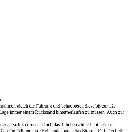
n.
ahmen gleich die Führung und behaupteten diese bis zur 12.
n Lage immer einem Rückstand hinterherlaufen zu müssen. Auch zur
r an sich zu reissen. Doch das Tabellenschlusslicht liess sich
. Gut fünf Minuten vor Spielende lautete das Skore 23:20. Doch die