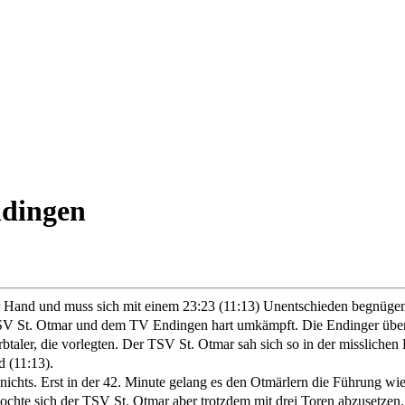
ndingen
er Hand und muss sich mit einem 23:23 (11:13) Unentschieden begnüge
TSV St. Otmar und dem TV Endingen hart umkämpft. Die Endinger übern
taler, die vorlegten. Der TSV St. Otmar sah sich so in der missliche
 (11:13).
ichts. Erst in der 42. Minute gelang es den Otmärlern die Führung wiede
mochte sich der TSV St. Otmar aber trotzdem mit drei Toren abzusetzen