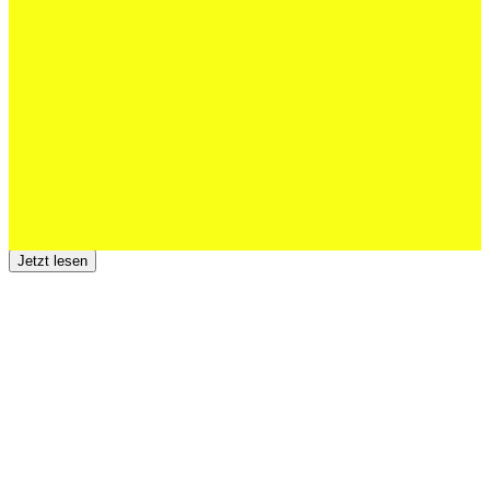
Schweizer U20 mit drei St.Otmar-
Junioren starke EM-Achte
Jetzt lesen
23 Juli 2026
Der TSV St.Otmar trauert um Hans Wey
Jetzt lesen