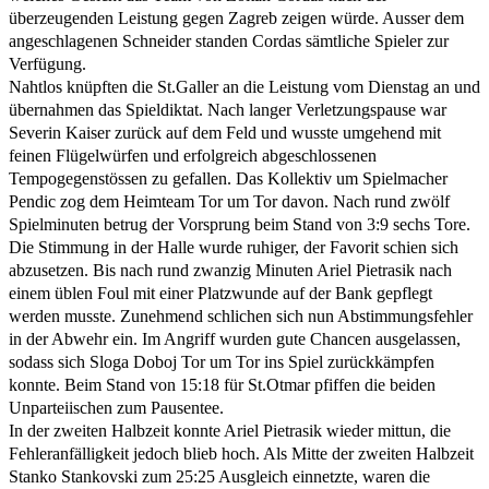
überzeugenden Leistung gegen Zagreb zeigen würde. Ausser dem
angeschlagenen Schneider standen Cordas sämtliche Spieler zur
Verfügung.
Nahtlos knüpften die St.Galler an die Leistung vom Dienstag an und
übernahmen das Spieldiktat. Nach langer Verletzungspause war
Severin Kaiser zurück auf dem Feld und wusste umgehend mit
feinen Flügelwürfen und erfolgreich abgeschlossenen
Tempogegenstössen zu gefallen. Das Kollektiv um Spielmacher
Pendic zog dem Heimteam Tor um Tor davon. Nach rund zwölf
Spielminuten betrug der Vorsprung beim Stand von 3:9 sechs Tore.
Die Stimmung in der Halle wurde ruhiger, der Favorit schien sich
abzusetzen. Bis nach rund zwanzig Minuten Ariel Pietrasik nach
einem üblen Foul mit einer Platzwunde auf der Bank gepflegt
werden musste. Zunehmend schlichen sich nun Abstimmungsfehler
in der Abwehr ein. Im Angriff wurden gute Chancen ausgelassen,
sodass sich Sloga Doboj Tor um Tor ins Spiel zurückkämpfen
konnte. Beim Stand von 15:18 für St.Otmar pfiffen die beiden
Unparteiischen zum Pausentee.
In der zweiten Halbzeit konnte Ariel Pietrasik wieder mittun, die
Fehleranfälligkeit jedoch blieb hoch. Als Mitte der zweiten Halbzeit
Stanko Stankovski zum 25:25 Ausgleich einnetzte, waren die