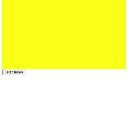
Schweizer U20 mit drei St.Otmar-
Junioren starke EM-Achte
Jetzt lesen
23 Juli 2026
Der TSV St.Otmar trauert um Hans Wey
Jetzt lesen