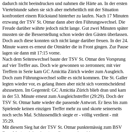
dadurch nicht beeindrucken und nahmen die Härte an. In der ersten
Viertelstunde sahen sie sich aber mehrheitlich mit der Situation
konfrontiert einem Rückstand hinterher zu laufen. Nach 17 Minuten
erzwang der TSV St. Otmar dann aber den Führungswechsel. Die
Freude darüber währte jedoch nicht lange. Gut zwei Minuten später
mussten sie die Besserstellung schon wieder den Gästen überlassen.
Doch auch diese konnten sich nicht lange darüber freuen. In der 24.
Minute waren es erneut die Otmärler die in Front gingen. Zur Pause
lagen sie dann mit 17:15 vorne.
Nach dem Seitenwechsel baute der TSV St. Otmar den Vorsprung
auf vier Treffer aus. Doch wie gewonnen so zerronnen; mit vier
Treffern in Serie kam GC Amicitia Zürich wieder zum Ausgleich.
Doch zum Führungswechsel sollte es nicht kommen. Die St. Galler
legten wieder vor, es gelang ihnen aber nicht sich vorentscheidend
abzusetzen. Im Gegenteil: GC Amicitia Zürich blieb dran und kam
in der 53. Minute erneut zum Ausgleichstreffer (29:29). Doch der
TSV St. Otmar hatte wieder die passende Antwort. Er liess bis zum
Spielende keinen einzigen Treffer mehr zu und skorte seinerseits
noch sechs Mal. Schlussendlich siegte er - völlig verdient - mit
35:29.
Mit diesem Sieg hat der TSV St. Otmar punktemässig zum BSV