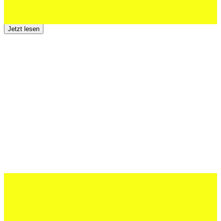
Der TSV St.Otmar trauert um Hans Wey
Jetzt lesen
12 Juli 2026
Erfolgreiche Auftritte im Sand und im