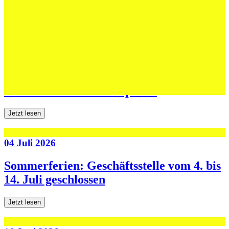
dritten Testspiel
Jetzt lesen
06 Juli 2026
Jugend forscht: Remis und Niederlage in
den ersten beiden Testspielen
Jetzt lesen
04 Juli 2026
Sommerferien: Geschäftsstelle vom 4. bis
14. Juli geschlossen
Jetzt lesen