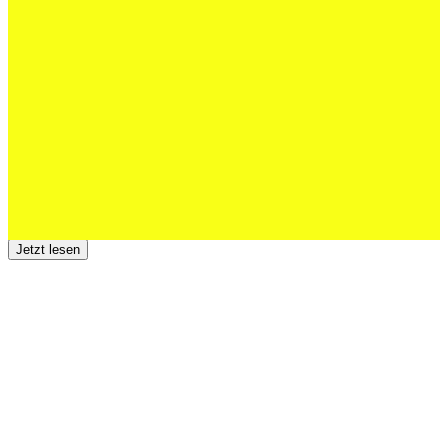
Schweizer U20 mit drei St.Otmar-
Junioren starke EM-Achte
Jetzt lesen
23 Juli 2026
Der TSV St.Otmar trauert um Hans Wey
Jetzt lesen