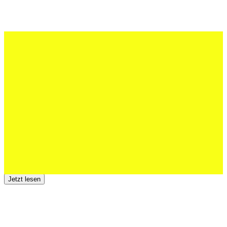
27 Juli 2026
Schweizer U20 mit drei St.Otmar-
Junioren starke EM-Achte
Jetzt lesen
23 Juli 2026
Der TSV St.Otmar trauert um Hans Wey
Jetzt lesen