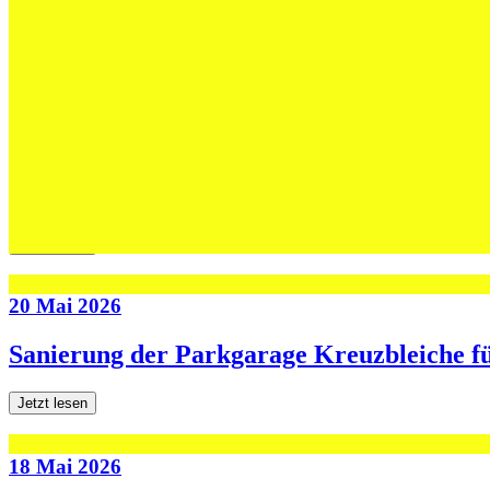
Max Höning wird Trainer bei Fides – und b
Jetzt lesen
30 Mai 2026
Die U13-Schweizer Meister zu Gast im Tra
Jetzt lesen
20 Mai 2026
Sanierung der Parkgarage Kreuzbleiche f
Jetzt lesen
18 Mai 2026