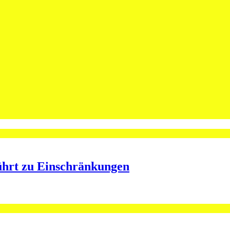
leibt Spieler bei St.Otmar
ining bei St.Otmar
ührt zu Einschränkungen