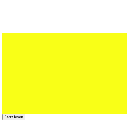
27 Juli 2026
Schweizer U20 mit drei St.Otmar-
Junioren starke EM-Achte
Jetzt lesen
23 Juli 2026
Der TSV St.Otmar trauert um Hans Wey
Jetzt lesen