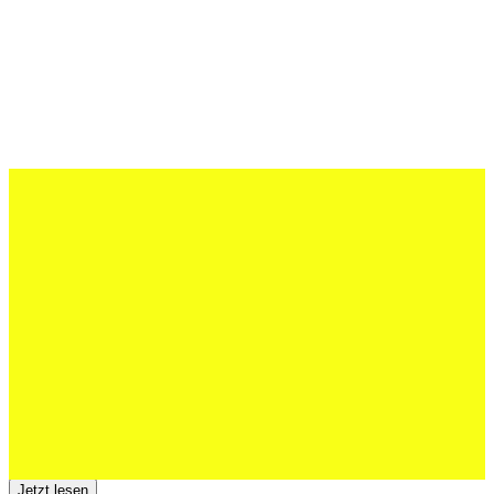
27 Juli 2026
Schweizer U20 mit drei St.Otmar-
Junioren starke EM-Achte
Jetzt lesen
23 Juli 2026
Der TSV St.Otmar trauert um Hans Wey
Jetzt lesen