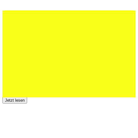
27 Juli 2026
Schweizer U20 mit drei St.Otmar-
Junioren starke EM-Achte
Jetzt lesen
23 Juli 2026
Der TSV St.Otmar trauert um Hans Wey
Jetzt lesen