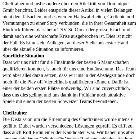
Cheftrainer und insbesondere über den Rücktritt von Dominique
Gmür berichtet. Leider entspricht dieser Artikel in vielen Belangen
nicht den Tatsachen, und es werden Halbwahrheiten, Gerüchte und
Vermutungen zu einer Story verbunden, die in ihrer Gesamtheit zum
Eindruck führen, dass beim TSV St. Otmar der grosse Krach und
damit auch eine währschafte Krise ausgebrochen ist. Dies ist nicht
der Fall. Es ist uns ein Anliegen, an dieser Stelle aus erster Hand
über die aktuelle Situation zu informieren.
Sportliche Situation
Dass wir uns nicht für die Finalrunde der besten 6 Mannschaften
qualifizieren konnten, ist auch für uns eine Enttäuschung. Das Team
wird aber alles daran setzen, dass wir uns in der Abstiegsrunde doch
noch für die Play off Viertelfinals qualifizieren können. Dafür ist
einer der beiden ersten Plätze notwendig. Wir sind zuversichtlich,
dass uns dies gelingt und uns damit im Frühjahr noch attraktive
Spiele mit einem der besten Schweizer Teams bevorstehen.
Cheftrainer
Die Diskussion um die Ernennung des Cheftrainers wurde intensiv
geführt. Dabei wurden verschiedene Lösungen geprüft. Es trifft zu,
dass auch Rolf Erdin einer der Kandidaten war. Wir haben uns aber
aus verschiedenen Gründen für Vedran Banic entschieden. Vedran