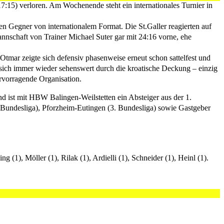
:15) verloren. Am Wochenende steht ein internationales Turnier in
en Gegner von internationalem Format. Die St.Galler reagierten auf
annschaft von Trainer Michael Suter gar mit 24:16 vorne, ehe
tmar zeigte sich defensiv phasenweise erneut schon sattelfest und
n sich immer wieder sehenswert durch die kroatische Deckung – einzig
rvorragende Organisation.
nd ist mit HBW Balingen-Weilstetten ein Absteiger aus der 1.
2. Bundesliga), Pforzheim-Eutingen (3. Bundesliga) sowie Gastgeber
 (1), Möller (1), Rilak (1), Ardielli (1), Schneider (1), Heinl (1).