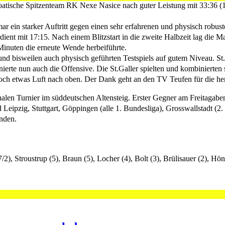
atische Spitzenteam RK Nexe Nasice nach guter Leistung mit 33:36 (17
 ein starker Auftritt gegen einen sehr erfahrenen und physisch robust
dient mit 17:15. Nach einem Blitzstart in die zweite Halbzeit lag die M
Minuten die erneute Wende herbeiführte.
nd bisweilen auch physisch geführten Testspiels auf gutem Niveau. St.O
nierte nun auch die Offensive. Die St.Galler spielten und kombinierte
och etwas Luft nach oben. Der Dank geht an den TV Teufen für die he
ionalen Turnier im süddeutschen Altensteig. Erster Gegner am Freitagabe
 Leipzig, Stuttgart, Göppingen (alle 1. Bundesliga), Grosswallstadt (
nden.
, Stroustrup (5), Braun (5), Locher (4), Bolt (3), Brülisauer (2), Höning