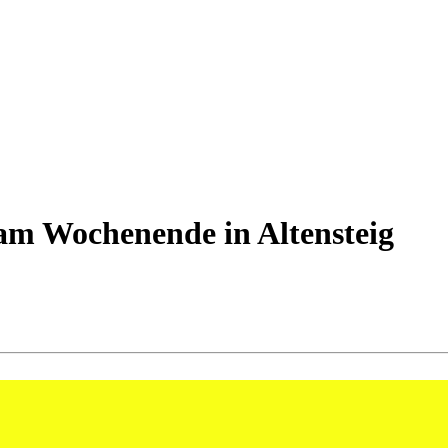
 am Wochenende in Altensteig
das kroatische Spitzenteam RK Nexe Nasice nach guter Leistung mit 33