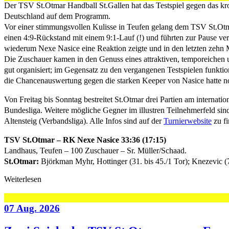
Der TSV St.Otmar Handball St.Gallen hat das Testspiel gegen das kro
Deutschland auf dem Programm.
Vor einer stimmungsvollen Kulisse in Teufen gelang dem TSV St.Otmar
einen 4:9-Rückstand mit einem 9:1-Lauf (!) und führten zur Pause ver
wiederum Nexe Nasice eine Reaktion zeigte und in den letzten zehn 
Die Zuschauer kamen in den Genuss eines attraktiven, temporeichen u
gut organisiert; im Gegensatz zu den vergangenen Testspielen funktio
die Chancenauswertung gegen die starken Keeper von Nasice hatte n
Von Freitag bis Sonntag bestreitet St.Otmar drei Partien am internat
Bundesliga. Weitere mögliche Gegner im illustren Teilnehmerfeld sind
Altensteig (Verbandsliga). Alle Infos sind auf der
Turnierwebsite
zu fi
TSV St.Otmar – RK Nexe Nasice 33:36 (17:15)
Landhaus, Teufen – 100 Zuschauer – Sr. Müller/Schaad.
St.Otmar:
Björkman Myhr, Hottinger (31. bis 45./1 Tor); Knezevic (7/2)
Weiterlesen
07 Aug. 2026