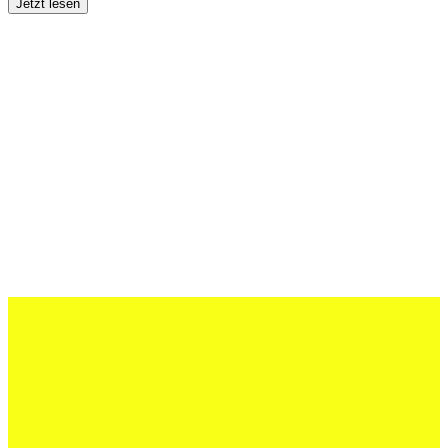
Jetzt lesen
27 Juli 2026
Schweizer U20 mit drei St.Otmar-
Junioren starke EM-Achte
Jetzt lesen