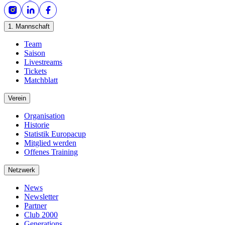
1. Mannschaft
Team
Saison
Livestreams
Tickets
Matchblatt
Verein
Organisation
Historie
Statistik Europacup
Mitglied werden
Offenes Training
Netzwerk
News
Newsletter
Partner
Club 2000
Generations