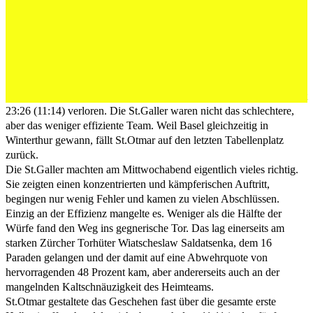
Der TSV St.Otmar hat das Heimspiel gegen GC
Amicitia Zürich mit 23:26 (11:14) verloren. Die
St.Galler waren nicht das schlechtere, aber das weniger
effiziente Team. Weil Basel gleichzeitig in Winterthur
gewann, fällt St.Otmar auf den letzten Tabellenplatz
zurück.
Der TSV St.Otmar hat das Heimspiel gegen GC Amicitia Zürich mit
23:26 (11:14) verloren. Die St.Galler waren nicht das schlechtere,
aber das weniger effiziente Team. Weil Basel gleichzeitig in
Winterthur gewann, fällt St.Otmar auf den letzten Tabellenplatz
zurück.
Die St.Galler machten am Mittwochabend eigentlich vieles richtig.
Sie zeigten einen konzentrierten und kämpferischen Auftritt,
begingen nur wenig Fehler und kamen zu vielen Abschlüssen.
Einzig an der Effizienz mangelte es. Weniger als die Hälfte der
Würfe fand den Weg ins gegnerische Tor. Das lag einerseits am
starken Zürcher Torhüter Wiatscheslaw Saldatsenka, dem 16
Paraden gelangen und der damit auf eine Abwehrquote von
hervorragenden 48 Prozent kam, aber andererseits auch an der
mangelnden Kaltschnäuzigkeit des Heimteams.
St.Otmar gestaltete das Geschehen fast über die gesamte erste