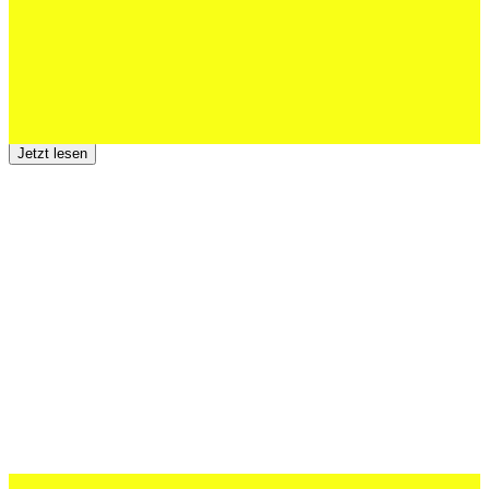
23 Juli 2026
Der TSV St.Otmar trauert um Hans Wey
Jetzt lesen