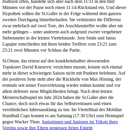
Halbzeit offen, handelte sich aber nach dem 11:11 in den fünf
Minuten vor der Pause noch einen 11:14-Rückstand ein. Und dieser
Hypothek sollten die St.Galler in der Folge während dem ganzen
zweiten Durchgang hinterherlaufen. Sie verkürzten die Differenz
zwar mehrfach auf zwei Tore, der Anschlusstreffer wollte aber nie
mehr gelingen – unter anderem auch aufgrund zweier vergebener
Siebenmeter in der letzten Viertelstunde. Jorn Smits und Janus
Lapajne entschieden mit ihren beiden Treffern vom 23:21 zum
25:21 zwei Minuten vor Schluss die Partie.
St.Otmar, das erneut auf den krankheitshalber abwesenden
Topskorer David Knezevic verzichten musste, konnte sich einmal
mehr in dieser schwierigen Saison nicht mit Punkten belohnen. Auf
der positiven Seite steht aber die Rückkehr von Max Höning, der
erstmals seit seiner Fussverletzung wieder mittun konnte und vor
allem defensiv neue Möglichkeiten bringt. Nach dem letzten
Meisterschaftsspiel im Jahr 2024 haben die St.Galler aber die
Chance, doch noch etwas für das Selbstvertrauen und einen
versöhnlichen Jahresausklang zu tun: Im Viertelfinal des Mobiliar
Handball Cups kommt es am Samstag (17.30 Uhr) zum Heimspiel
gegen Wacker Thun.
Juniorinnen und Junioren im Trikots ihres
Vereins sowie ihre Eltern geniessen freien Eintritt
.