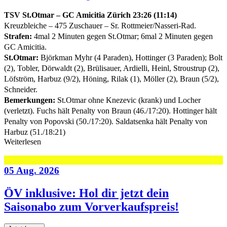
TSV St.Otmar – GC Amicitia Zürich 23:26 (11:14)
Kreuzbleiche – 475 Zuschauer – Sr. Rottmeier/Nasseri-Rad.
Strafen:
4mal 2 Minuten gegen St.Otmar; 6mal 2 Minuten gegen
GC Amicitia.
St.Otmar:
Björkman Myhr (4 Paraden), Hottinger (3 Paraden); Bolt
(2), Tobler, Dörwaldt (2), Brülisauer, Ardielli, Heinl, Stroustrup (2),
Löfström, Harbuz (9/2), Höning, Rilak (1), Möller (2), Braun (5/2),
Schneider.
Bemerkungen:
St.Otmar ohne Knezevic (krank) und Locher
(verletzt). Fuchs hält Penalty von Braun (46./17:20). Hottinger hält
Penalty von Popovski (50./17:20). Saldatsenka hält Penalty von
Harbuz (51./18:21)
Weiterlesen
05 Aug. 2026
ÖV inklusive: Hol dir jetzt dein
Saisonabo zum Vorverkaufspreis!