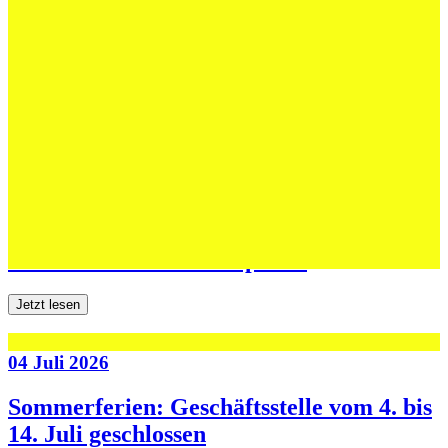
12 Juli 2026
Erfolgreiche Auftritte im Sand und im
dritten Testspiel
Jetzt lesen
06 Juli 2026
Jugend forscht: Remis und Niederlage in
den ersten beiden Testspielen
Jetzt lesen
04 Juli 2026
Sommerferien: Geschäftsstelle vom 4. bis
14. Juli geschlossen