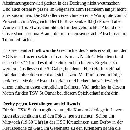
Abstimmungsschwierigkeiten in der Deckung nicht wettmachen.
Und auch offensiv passte im Gegensatz zum Heimteam längst nicht
alles zusammen. Die St.Galler verzeichneten eine Wurfquote von 57
Prozent – zum Vergleich: Der HCK versenkte 83 (!) Prozent aller
Würfe im Tor. Etwas sinnbildlich für den gebrauchten Abend der
Gäste stand Joschua Braun, der nur einen seiner acht Abschlüsse im
Tor unterbrachte.
Entsprechend schnell war die Geschichte des Spiels erzählt, und der
HC Kriens-Luzern setzte früh zur Kür an: Nach 42 Minuten stand
es bereits 37:21 und es drohte ein ziemlich bitteres Ergebnis zu
werden. Das liessen die St.Galler, bei denen Hleb Harbuz elfmal
traf, dann aber doch nicht auf sich sitzen. Mit fünf Toren in Folge
verkürzten sie den Abstand markant und hielten ihn schliesslich in
einem einigermassen erträglichen Rahmen. Viel mehr lag in diesem
Match für den TSV St.Otmar bei diesem Spielverlauf nicht drin.
Derby gegen Kreuzlingen am Mittwoch
Für den TSV St.Otmar gilt es nun, die Kanterniederlage in Luzern
rasch abzuschütteln und den Fokus neu zu richten. Schon am
Mittwoch (19.30 Uhr) ist der HSC Kreuzlingen zum Derby in der
Kreuzbleiche zu Gast. Im Gegensatz zu den Kriensern liegen die