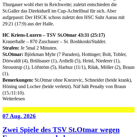
Thurgauer wohl eher in Reichweite; zuletzt entschieden die
St.Galler das Direktduell im Cup-Achtelfinal für sich. Aber
aufgepasst: Der HSCK schoss zuletzt den HSC Suhr Aarau mit
29:21 (17:9) aus der Halle.
HC Kriens-Luzern – TSV St.Otmar 43:31 (25:17)
Krauerhalle – 870 Zuschauer – Sr. Boshkoski/Stalder.
Strafen:
Je 5mal 2 Minuten.
St.Otmar:
Björkman Myhr (7 Paraden), Hottinger; Bolt, Tobler,
Dörwaldt (4), Brülisauer (1), Ardielli (5), Heinl, Niederer (1),
Stroustrup (1), Löfström (5), Harbuz (11/1), Rilak, Möller (2), Braun
(1).
Bemerkungen:
St.Otmar ohne Knezevic, Schneider (beide krank),
Höning und Locher (beide verletzt). Näf hält Penalty von Braun
(15./11:10).
Weiterlesen
07 Aug. 2026
Zwei Spiele des TSV St.Otmar wegen