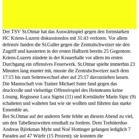
formstarken HC Kriens-Luzern diskussionslos mit
31:43 verloren. Vor allem defensiv fanden die St.Galler
gegen die Zentralschweizer nie den Zugriff und
kassierten in der ersten Halbzeit bereits 25 Gegentore.
Der TSV St.Otmar hat das Auswärtsspiel gegen den formstarken
HC Kriens-Luzern diskussionslos mit 31:43 verloren. Vor allem
defensiv fanden die St.Galler gegen die Zentralschweizer nie den
Zugriff und kassierten in der ersten Halbzeit bereits 25 Gegentore.
Kriens-Luzern zündete in der Krauerhalle vor allem im ersten
Durchgang ein offensives Feuerwerk. St.Otmar spielte immerhin 23
Minuten lang munter mit, musste die Zentralschweizer nach dem
17:15 bis zum Seitenwechsel aber auf 25:17 davonziehen lassen.
Die Mannschaft von Trainer Michael Suter fand gegen das
druckvolle und vielseitige Offensivspiel des Heimteams keine
Lösung. Regisseur Luca Sigrist (11) und Kreisläufer Marin Sipic (9)
schalteten und walteten fast wie sie wollten und führten das starke
Ensemble an.
Bei St.Otmar auf der anderen Seite fehlte an diesem Abend zu viel,
um den Tabellenzweiten ernsthaft zu fordern. Dem Torhüterduo
Andreas Björkman Myhr und Noé Hottinger gelangen lediglich 7
Paraden auf 47 Würfe (15 Prozent); sie konnten die