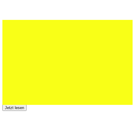
27 Juli 2026
Schweizer U20 mit drei St.Otmar-
Junioren starke EM-Achte
Jetzt lesen
23 Juli 2026
Der TSV St.Otmar trauert um Hans Wey
Jetzt lesen