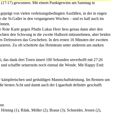
27 (17:17) gewonnen. Mit einem Punktgewinn am Samstag in
geprägt von vielen verletzungsbedingten Ausfällen, in der in engen
 die St.Galler in den vergangenen Wochen – und es half auch im
können.
ine Rote Karte gegen Pfadis Lukas Heer liess genau dann aber den
suchten den Schwung in die zweite Halbzeit mitzunehmen, aber beiden
rken Defensiven das Geschehen. In den ersten 16 Minuten der zweiten
tanzieren. Zu oft scheiterte das Heimteam unter anderem am starken
, das dank drei Toren innert 100 Sekunden unverhofft mit 27:26
n und schaffte seinerseits noch einmal die Wende. Mit Happy End:
ner kämpferischen und geduldigen Mannschaftsleistung. Im Rennen um
e besten Acht und damit auch der Ligaerhalt definitiv geschafft.
ur.
Höning (1), Rilak, Möller (2), Braun (3), Schneider, Jessen (2),