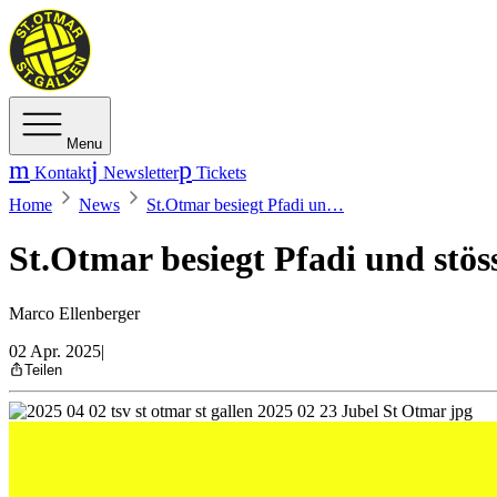
Menu
Kontakt
Newsletter
Tickets
Home
News
St.Otmar besiegt Pfadi un…
St.Otmar besiegt Pfadi und stös
Marco Ellenberger
02 Apr. 2025
|
Teilen
Lange spannend und ausgeglichen, am Ende dramatisch: Der T
in Kreuzlingen können die St.Galler die Playoff-Qualifikation a