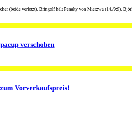
er (beide verletzt). Bringolf hält Penalty von Mierzwa (14./9:9). Bjö
opacup verschoben
o zum Vorverkaufspreis!