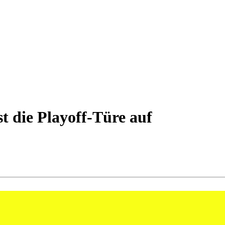
st die Playoff-Türe auf
SV St.Otmar hat das so wichtige Heimspiel gegen Pfadi Winterthur m
us eigener Kraft sichern.