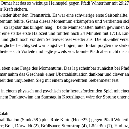
Otmar hat das so wichtige Heimspiel gegen Pfadi Winterthur mit 29:
r Kraft sichern.
eder über den Trennstrich. Es war eine schwierige erste Saisonhälfte, 
mentum fehlte. Genau dieses Momentum erkämpften und verdienten sich
s – so lapidar das klingen mag – beide Mannschaften hätten gewinnen 
er eine starke erste Halbzeit und führten nach 24 Minuten mit 17:13. E
f und glich noch vor dem Seitenwechsel wieder aus. Die St.Galler ver
ngliche Leichtigkeit war längst verflogen, und fortan prägten die sta
eitete sich Vorteile und legte jeweils vor, konnte Pfadi aber nicht dis
n eben eine Frage des Momentums. Das lag scheinbar zunächst bei Pfadi
Otmar nahm das Geschenk einer Überzahlsituation dankbar und clever a
ielt den umjubelten Sieg mit einem abgewehrten Siebenmeter fest.
 in einem physisch und psychisch sehr herausfordernden Spiel mit ei
t einem Punktgewinn am Samstag in Kreuzlingen wäre der Sprung unter di
Salah.
lifikation (Simic/58.) plus Rote Karte (Heer/25.) gegen Pfadi Winterth
 Bolt, Dörwaldt (2), Brülisauer, Stroustrup (4), Löfström (7), Harbuz, 