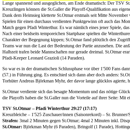
Lange spannend und ausgeglichen, am Ende dramatisch: Der TSV St.
Kreuzlingen können die St.Galler die Playoff-Qualifikation aus eigene
Dank dem Heimsieg kletterte St.Otmar erstmals seit Mitte November wi
Spielen für einen durchaus verdienten Punktgewinn oft auch das Mo
Match gegen Pfadi Winterthur. Es war nämlich eines jener Spiele, da
Nach einer beidseits temporeichen Startphase spielten die Winterthur
Charakter der Begegnung kippen; St.Otmar fand plötzlich den Zugrif
Teams war nun die Last der Bedeutung der Partie anzusehen. Die anfä
Halbzeit trafen beide Mannschaften nur gerade dreimal. St.Otmar erarb
Pfadi-Keeper Leonard Grazioli (14 Paraden).
So war es in der dramatischen Schlussphase vor über 1'500 Fans dan
(57.) in Führung ging. Es entschied sich dann aber doch anders: St.
Torhüter Andreas Björkman Myhr, der davor lange glücklos agierte, h
St.Otmar verdiente sich das besagte Momentum und das nötige Glück
die Playoffs haben die St.Galler nun die Vorteile auf ihrer Seite: Mi
TSV St.Otmar – Pfadi Winterthur 29:27 (17:17)
Kreuzbleiche – 1'525 Zuschauer/innen (Saisonrekord) – Sr. Brunner/
Strafen:
3mal 2 Minuten gegen St.Otmar; 4mal 2 Minuten inkl. Disqua
St.Otmar:
Björkman Myhr (6 Paraden), Bringolf (1 Parade), Hottinger;