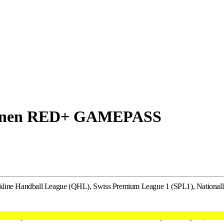
zt deinen RED+ GAMEPASS
ne Handball League (QHL), Swiss Premium League 1 (SPL1), Nationallig
rtsspiele der Schweizer Teams in der EHF European League (Männ