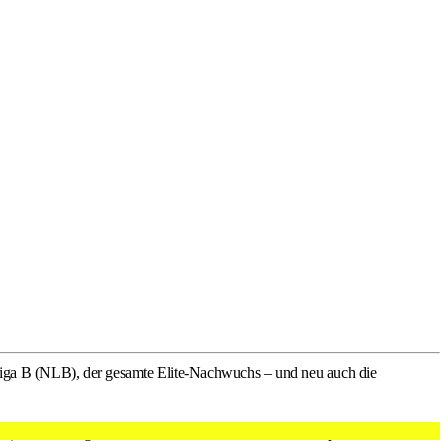
a B (NLB), der gesamte Elite-Nachwuchs – und neu auch die
er) live verfolgen. Mit dem RED+ GAMEPASS verpassen Fans