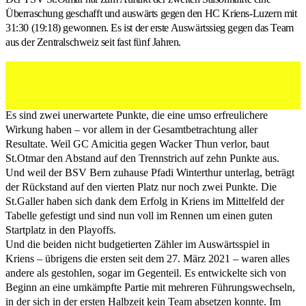
Überraschung geschafft und auswärts gegen den HC Kriens-Luzern mit
31:30 (19:18) gewonnen. Es ist der erste Auswärtssieg gegen das Team
aus der Zentralschweiz seit fast fünf Jahren.
Andreas Björkman Myhr jubelt und lässt sich feiern.
(Tobias Zeltner, 11.10.2025)
Es sind zwei unerwartete Punkte, die eine umso erfreulichere
Wirkung haben – vor allem in der Gesamtbetrachtung aller
Resultate. Weil GC Amicitia gegen Wacker Thun verlor, baut
St.Otmar den Abstand auf den Trennstrich auf zehn Punkte aus.
Und weil der BSV Bern zuhause Pfadi Winterthur unterlag, beträgt
der Rückstand auf den vierten Platz nur noch zwei Punkte. Die
St.Galler haben sich dank dem Erfolg in Kriens im Mittelfeld der
Tabelle gefestigt und sind nun voll im Rennen um einen guten
Startplatz in den Playoffs.
Und die beiden nicht budgetierten Zähler im Auswärtsspiel in
Kriens – übrigens die ersten seit dem 27. März 2021 – waren alles
andere als gestohlen, sogar im Gegenteil. Es entwickelte sich von
Beginn an eine umkämpfte Partie mit mehreren Führungswechseln,
in der sich in der ersten Halbzeit kein Team absetzen konnte. Im