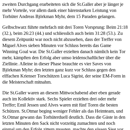
zweiten Durchgang erarbeiteten sich die St.Galler aber je länger je
mehr Vorteile, vor allem dank einer bärenstarken Leistung von
Torhüter Andreas Björkman Myhr, dem 15 Paraden gelangen.
Gelbschwarz führte mehrfach mit drei Toren Vorsprung: Beim 21:18
(32.), beim 26:23 (44.) und schliesslich auch beim 31:28 (53.). Zu
diesem Zeitpunkt war noch nicht abzusehen, dass der Treffer von
Miguel Alves sieben Minuten vor Schluss bereits das Game
Winning Goal war. Die St.Galler erzielten danach nämlich kein Tor
mehr, kämpften den Erfolg aber umso leidenschaftlicher über die
Ziellinie. Alleine in dieser Phase brauchte es vier Saves von
Björkman Myhr; den letzten ganz kurz vor Schluss gegen den
elffachen Krienser Torschützen Luca Sigrist, der seine EM-Form in
die Meisterschaft mitnahm.
Die St.Galler waren an diesem Mittwochabend aber eben gerade
auch im Kollektiv stark. Sechs Spieler erzielten drei oder mehr
Treffer; Emil Jessen und Alves waren mit fünf Toren die besten
Schützen. St.Otmar beging weniger Fehler als das Heimteam, und
St.Otmar gewann das Torhüterduell deutlich. Dass die Gäste in den
letzten Minuten den Sack nicht vorzeitig zumachten und noch
einmal um den Erfolg zittern mussten, machte den süssen Sieg vor