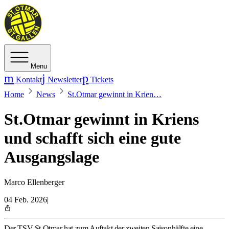
Menu
Kontakt
Newsletter
Tickets
Home
News
St.Otmar gewinnt in Krien…
St.Otmar gewinnt in Kriens
und schafft sich eine gute
Ausgangslage
Marco Ellenberger
04 Feb. 2026
|
Der TSV St.Otmar hat zum Auftakt der zweiten Saisonhälfte eine