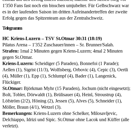
1'350 Fans fast noch ein bisschen umjubelter. Für Gelbschwarz war
es in der laufenden Saison im dritten Aufeinandertreffen der zweite
Erfolg gegen das Spitzenteam aus der Zentralschweiz.
Telegramm
HC Kriens-Luzern – TSV St.Otmar 30:31 (18:19)
Pilatus Arena – 1'352 Zuschauer/innen – Sr. Brunner/Salah.
Strafen:
1mal 2 Minuten gegen Kriens-Luzern; 4mal 2 Minuten
gegen St.Otmar.
Kriens-Luzern:
Scheidiger (5 Paraden), Bonnefoi (1 Parade);
Aellen (1), Sigrist (11/3), Wolfisberg, Orbovic (4), Cepic (3), Oertli
(4), Müller (1), Epp (1), Schlumpf (4), Bader (1), Langenick,
Flückiger.
St.Otmar:
Björkman Myhr (15 Paraden), Jochum (nicht eingesetzt);
Bolt, Tobler, Dörwaldt (1), Brülisauer (4), Heinl, Stroustrup (4),
Löfström (2/2), Höning (2), Jessen (5), Alves (5), Schneider (1),
Möller, Braun (4/1), Wetzel (3).
Bemerkungen:
Kriens-Luzern ohne Schelker, Milosavljevic,
Delchiappo, Idrizi und Sipic. St.Otmar ohne Lacok und Küffer (alle
verletzt).