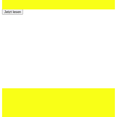
Der TSV St.Otmar trauert um Hans Wey
Jetzt lesen
12 Juli 2026
Erfolgreiche Auftritte im Sand und im
dritten Testspiel