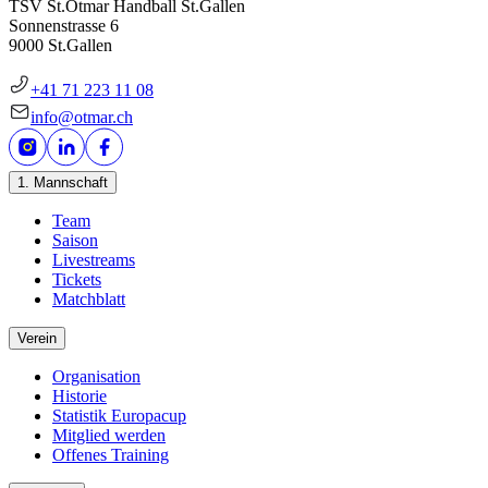
TSV St.Otmar Handball St.Gallen
Sonnenstrasse 6
9000 St.Gallen
+41 71 223 11 08
info@otmar.ch
1. Mannschaft
Team
Saison
Livestreams
Tickets
Matchblatt
Verein
Organisation
Historie
Statistik Europacup
Mitglied werden
Offenes Training