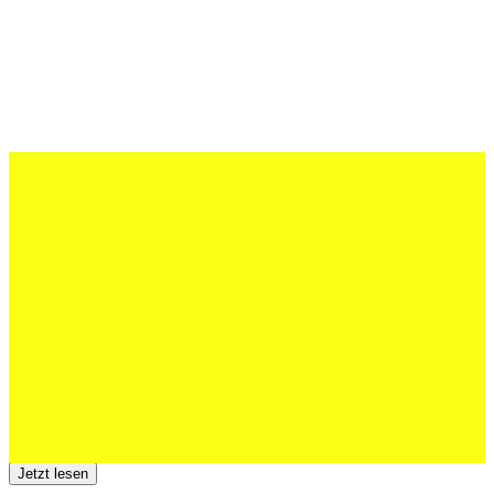
27 Juli 2026
Schweizer U20 mit drei St.Otmar-
Junioren starke EM-Achte
Jetzt lesen
23 Juli 2026
Der TSV St.Otmar trauert um Hans Wey
Jetzt lesen