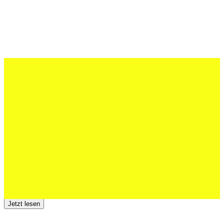
27 Juli 2026
Schweizer U20 mit drei St.Otmar-
Junioren starke EM-Achte
Jetzt lesen
23 Juli 2026
Der TSV St.Otmar trauert um Hans Wey
Jetzt lesen