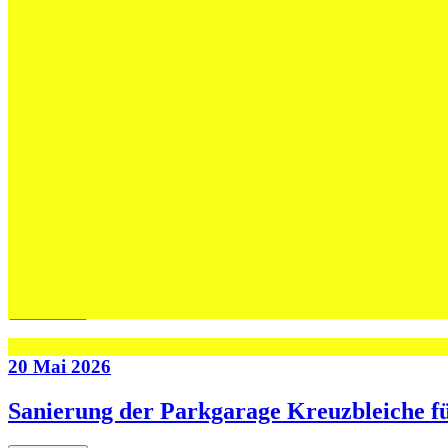
Jetzt lesen
02 Juni 2026
Max Höning wird Trainer bei Fides – und b
Jetzt lesen
30 Mai 2026
Die U13-Schweizer Meister zu Gast im Tra
Jetzt lesen
20 Mai 2026
Sanierung der Parkgarage Kreuzbleiche f