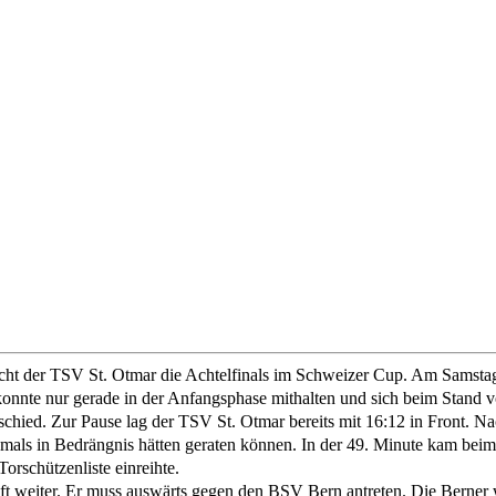
ht der TSV St. Otmar die Achtelfinals im Schweizer Cup. Am Samstag g
onnte nur gerade in der Anfangsphase mithalten und sich beim Stand v
erschied. Zur Pause lag der TSV St. Otmar bereits mit 16:12 in Front.
chmals in Bedrängnis hätten geraten können. In der 49. Minute kam bei
Torschützenliste einreihte.
ft weiter. Er muss auswärts gegen den BSV Bern antreten. Die Berner w