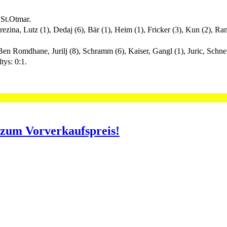
 St.Otmar.
zina, Lutz (1), Dedaj (6), Bär (1), Heim (1), Fricker (3), Kun (2), Ram
 Ben Romdhane, Jurilj (8), Schramm (6), Kaiser, Gangl (1), Juric, Schne
tys: 0:1.
o zum Vorverkaufspreis!