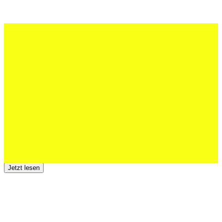
27 Juli 2026
Schweizer U20 mit drei St.Otmar-
Junioren starke EM-Achte
Jetzt lesen
23 Juli 2026
Der TSV St.Otmar trauert um Hans Wey
Jetzt lesen