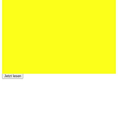
27 Juli 2026
Schweizer U20 mit drei St.Otmar-
Junioren starke EM-Achte
Jetzt lesen
23 Juli 2026
Der TSV St.Otmar trauert um Hans Wey
Jetzt lesen