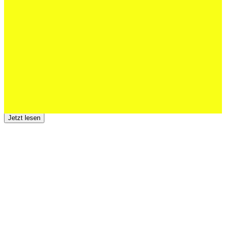
Schweizer U20 mit drei St.Otmar-
Junioren starke EM-Achte
Jetzt lesen
23 Juli 2026
Der TSV St.Otmar trauert um Hans Wey
Jetzt lesen