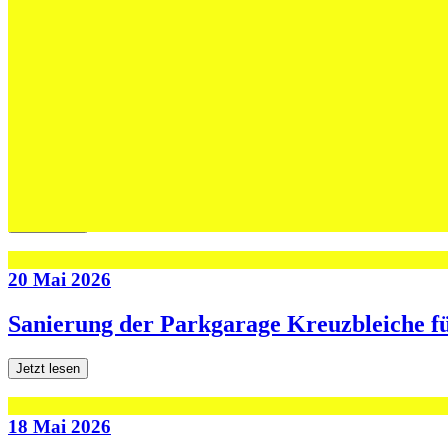
Max Höning wird Trainer bei Fides – und b
Jetzt lesen
30 Mai 2026
Die U13-Schweizer Meister zu Gast im Tra
Jetzt lesen
20 Mai 2026
Sanierung der Parkgarage Kreuzbleiche f
Jetzt lesen
18 Mai 2026