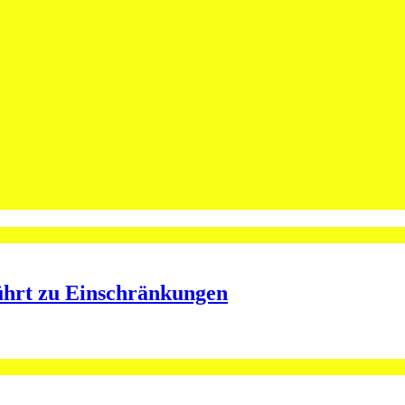
leibt Spieler bei St.Otmar
ining bei St.Otmar
ührt zu Einschränkungen