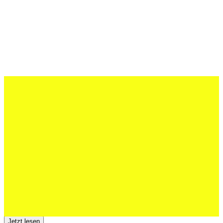
27 Juli 2026
Schweizer U20 mit drei St.Otmar-
Junioren starke EM-Achte
Jetzt lesen
23 Juli 2026
Der TSV St.Otmar trauert um Hans Wey
Jetzt lesen