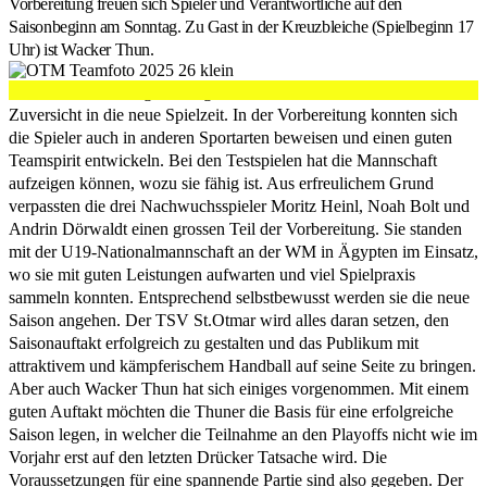
Vorbereitung freuen sich Spieler und Verantwortliche auf den
Saisonbeginn am Sonntag. Zu Gast in der Kreuzbleiche (Spielbeginn 17
Uhr) ist Wacker Thun.
Der TSV St.Otmar geht mit gesundem Selbstvertrauen und viel
Zuversicht in die neue Spielzeit. In der Vorbereitung konnten sich
die Spieler auch in anderen Sportarten beweisen und einen guten
Teamspirit entwickeln. Bei den Testspielen hat die Mannschaft
aufzeigen können, wozu sie fähig ist. Aus erfreulichem Grund
verpassten die drei Nachwuchsspieler Moritz Heinl, Noah Bolt und
Andrin Dörwaldt einen grossen Teil der Vorbereitung. Sie standen
mit der U19-Nationalmannschaft an der WM in Ägypten im Einsatz,
wo sie mit guten Leistungen aufwarten und viel Spielpraxis
sammeln konnten. Entsprechend selbstbewusst werden sie die neue
Saison angehen. Der TSV St.Otmar wird alles daran setzen, den
Saisonauftakt erfolgreich zu gestalten und das Publikum mit
attraktivem und kämpferischem Handball auf seine Seite zu bringen.
Aber auch Wacker Thun hat sich einiges vorgenommen. Mit einem
guten Auftakt möchten die Thuner die Basis für eine erfolgreiche
Saison legen, in welcher die Teilnahme an den Playoffs nicht wie im
Vorjahr erst auf den letzten Drücker Tatsache wird. Die
Voraussetzungen für eine spannende Partie sind also gegeben. Der