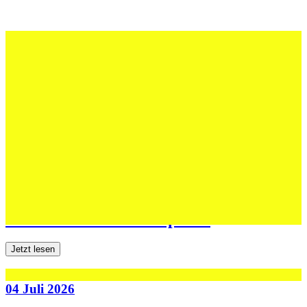
12 Juli 2026
Erfolgreiche Auftritte im Sand und im
dritten Testspiel
Jetzt lesen
06 Juli 2026
Jugend forscht: Remis und Niederlage in
den ersten beiden Testspielen
Jetzt lesen
04 Juli 2026