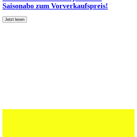
Saisonabo zum Vorverkaufspreis!
Jetzt lesen
27 Juli 2026
Schweizer U20 mit drei St.Otmar-