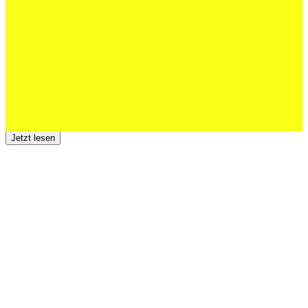
Junioren starke EM-Achte
Jetzt lesen
23 Juli 2026
Der TSV St.Otmar trauert um Hans Wey
Jetzt lesen