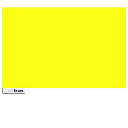
27 Juli 2026
Schweizer U20 mit drei St.Otmar-
Junioren starke EM-Achte
Jetzt lesen
23 Juli 2026
Der TSV St.Otmar trauert um Hans Wey
Jetzt lesen