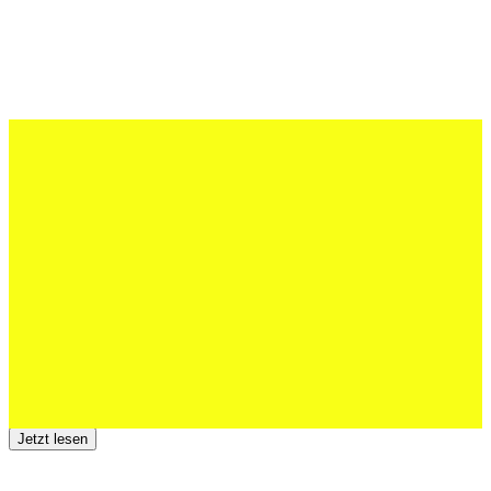
27 Juli 2026
Schweizer U20 mit drei St.Otmar-
Junioren starke EM-Achte
Jetzt lesen
23 Juli 2026
Der TSV St.Otmar trauert um Hans Wey
Jetzt lesen